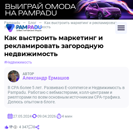
Pampadu
—
Блог
—
Как выстроить маркетинг и рекламировать
загородную недвижимость
Как выстроить маркетинг и
рекламировать загородную
недвижимость
#Недвижимость
АВТОР
Александр Ермашов
В CPA более 5 лет. Развиваю E-commerce и Недвижимость в
Pampadu. Работаю с вебмастерами, колл-центрами и
риелторами по всем основным источникам CPA-трафика.
Делюсь опытом в блоге.
27.05.2024
09.04.2026
4 мин
0
4 347