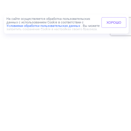
На сайте осуществляется обработка пользовательских
данных с использованием Cookie в соответствии с
ХОРОШО
Условиями обработки пользовательских данных
. Вы можете
запретить сохранение Cookie в настройках своего браузера.
+7 (499) 110-83-65
ИНН 9729069737
КПП 772501001
Адрес:
г. Москва,
Пресненская набережная, д. 6,
строение 2, этаж 46,
Южное лобби, 3 подъезд
Агентам
Риэлторам
Мульти-агент
Партнерам
Блог
Карьера
Контакты
Отзывы