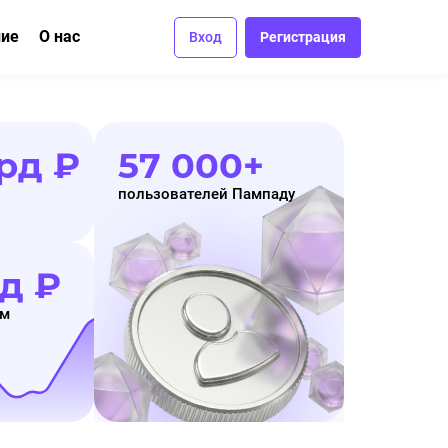
ние
О нас
Вход
Регистрация
ма
вание
Отзывы
Вакансии
рд ₽
57 000+
Контакты
пользователей Пампаду
д ₽
ам