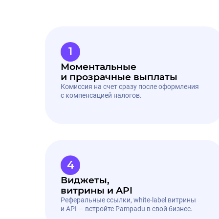
Почему работать с П
1
Моментальные
и прозрачные выплаты
Комиссия на счет сразу после оформления
с компенсацией налогов.
4
Виджеты,
витрины и API
Реферальные ссылки, white-label витрины
и API — встройте Pampadu в свой бизнес.