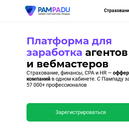
Страхован
ОСАГО
КАСКО
Платформа для
Мини-КАСК
заработка
агентов
Страхование
и вебмастеров
Имущество
Страхование, финансы, CPA и HR —
оффер
компаний
в одном кабинете. С Пампаду 
Здоровье
57 000+ профессионалов
НСЖ
ВЗР
Зарегистрироваться