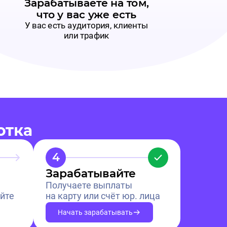
Зарабатываете на том,
что у вас уже есть
У вас есть аудитория, клиенты
или трафик
отка
4
Зарабатывайте
Получаете выплаты
йте
на карту или счёт юр. лица
Начать зарабатывать