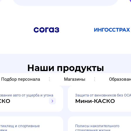
Наши продукты
Подбор персонала
Магазины
Образова
ование авто от ущерба и угона
Защита от виновников без ОС
СКО
Мини-КАСКО
нтиклещ и спортивные
Полисы накопительного
овки
страхования жизни