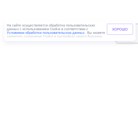
На сайте осуществляется обработка пользовательских
данных с использованием Cookie в соответствии с
ХОРОШО
Условиями обработки пользовательских данных
. Вы можете
запретить сохранение Cookie в настройках своего браузера.
+7 (499) 110-83-65
ИНН 9729069737
КПП 772501001
Адрес:
г. Москва,
Пресненская набережная, д. 6,
строение 2, этаж 46,
Южное лобби, 3 подъезд
Агентам
Риэлторам
Мульти-агент
Партнерам
Блог
Карьера