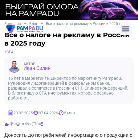
Pampadu
—
Блог
—
Все о налоге на рекламу в России в 2025 году
Все о налоге на рекламу в России
в 2025 году
#CPA
АВТОР
Иван Силин
16 лет в маркетинге. Директор по маркетингу Pampadu.
Руководил лидогенерацией в федеральном банке,
развивал e-commerce в России и СНГ. Спикер конференций.
В блоге пишу о CPA-инструментах, которые реально
работают.
20.02.2025
07.04.2026
5 мин
0
0
8 592
Доносить до потребителей информацию о продукции с