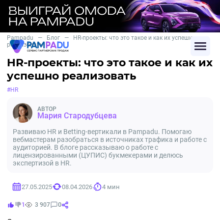
Pampadu
—
Блог
—
HR-проекты: что это такое и как их успешно
реализовать
HR-проекты: что это такое и как их
успешно реализовать
#HR
АВТОР
Мария Стародубцева
Развиваю HR и Betting-вертикали в Pampadu. Помогаю
вебмастерам разобраться в источниках трафика и работе с
аудиторией. В блоге рассказываю о работе с
лицензированными (ЦУПИС) букмекерами и делюсь
экспертизой в HR.
27.05.2025
08.04.2026
4 мин
0
1
3 907