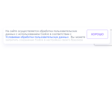
На сайте осуществляется обработка пользовательских
данных с использованием Cookie в соответствии с
ХОРОШО
Условиями обработки пользовательских данных
. Вы можете
запретить сохранение Cookie в настройках своего браузера.
+7 (499) 110-83-65
ИНН 9729069737
КПП 772501001
Адрес:
г. Москва,
Пресненская набережная, д. 6,
строение 2, этаж 46,
Южное лобби, 3 подъезд
Агентам
Риэлторам
Мульти-агент
Партнерам