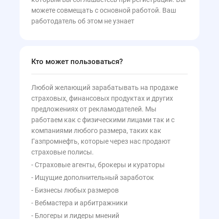
показатель надежности. Pampadu выплачивает 
вознаграждение точно в срок, без задержек и 
можете совмещать с основной работой. Ваш
лишних вопросов.

работодатель об этом не узнает
Качественная поддержка. Менеджеры 
отвечают оперативно, помогают решить 
технические вопросы и дают советы по 
улучшению эффективности. В частности 
менеджер Давид,  хочу выразить большое 
спасибо в его вклад.  

Кто может пользоваться?
Всем  рекомендую к сотрудничеству, если вы 
ищете честную и технологичную партнерку.
Любой желающий зарабатывать на продаже
25.04.2026
страховых, финансовых продуктах и других
предложениях от рекламодателей. Мы
работаем как с физическими лицами так и с
СРА
компаниями любого размера, таких как
Газпромнефть, которые через нас продают
страховые полисы.
Работал с разными партнёрскими сервисами. 
Могу точно сказать, через сервис pampadu 
- Страховые агенты, брокеры и кураторы
очень приятно и интересно зарабатывать! 
Поддержка работает постоянно, выводы 
- Ищущие дополнительный заработок
средств мгновенные, удобно интуитивно 
личный кабинет.

- Бизнесы любых размеров
Ни разу не было что бы что то не выплачивали. 
- Вебмастера и арбитражники
На мой взгляд, это порядочная и эффективная 
партнёрская сеть. Сами зарабатывают и другим 
- Блогеры и лидеры мнений
дают заработать.