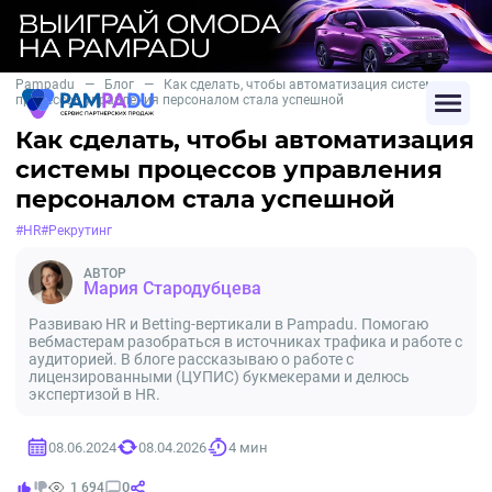
Pampadu
—
Блог
—
Как сделать, чтобы автоматизация системы
процессов управления персоналом стала успешной
Как сделать, чтобы автоматизация
системы процессов управления
персоналом стала успешной
#HR
#Рекрутинг
АВТОР
Мария Стародубцева
Развиваю HR и Betting-вертикали в Pampadu. Помогаю
вебмастерам разобраться в источниках трафика и работе с
аудиторией. В блоге рассказываю о работе с
лицензированными (ЦУПИС) букмекерами и делюсь
экспертизой в HR.
08.06.2024
08.04.2026
4 мин
0
1 694