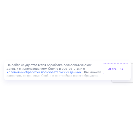
На сайте осуществляется обработка пользовательских
данных с использованием Cookie в соответствии с
ХОРОШО
Условиями обработки пользовательских данных
. Вы можете
запретить сохранение Cookie в настройках своего браузера.
+7 (499) 110-83-65
ИНН 9729069737
КПП 772501001
Адрес:
г. Москва,
Пресненская набережная, д. 6,
строение 2, этаж 46,
Южное лобби, 3 подъезд