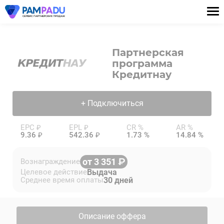
Партнерская
программа
Кредитнау
+ Подключиться
EPC ₽
EPL ₽
CR %
AR %
9.36 ₽
542.36 ₽
1.73 %
14.84 %
от 3 351
Вознаграждение
Выдача
Целевое действие
30 дней
Среднее время оплаты
Описание оффера