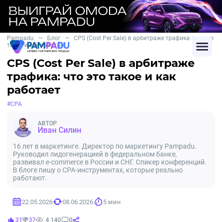
Pampadu
—
Блог
—
CPS (Cost Per Sale) в арбитраже трафика: что это
такое и как работает
CPS (Cost Per Sale) в арбитраже
трафика: что это такое и как
работает
#CPA
АВТОР
Иван Силин
16 лет в маркетинге. Директор по маркетингу Pampadu.
Руководил лидогенерацией в федеральном банке,
развивал e-commerce в России и СНГ. Спикер конференций.
В блоге пишу о CPA-инструментах, которые реально
работают.
22.05.2026
08.06.2026
5 мин
0
31
37
4 140