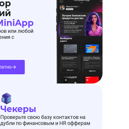
ор
ий
MiniApp
ров или любой
ения с
латно
Чекеры
Проверьте свою базу контактов на
дубли по финансовым и HR офферам