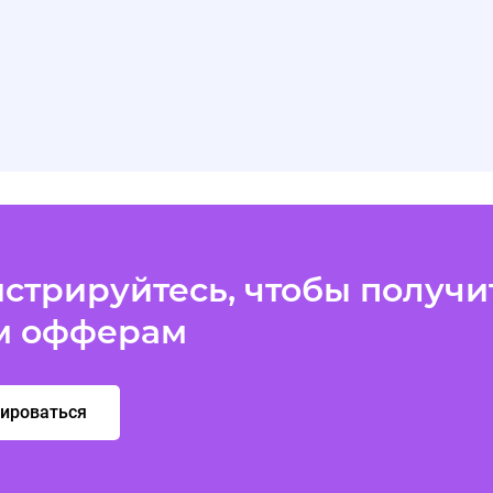
стрируйтесь, чтобы получит
м офферам
рироваться