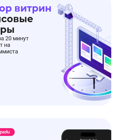
ор витрин
нсовые
еры
за 20 минут
т на
аммиста
padu