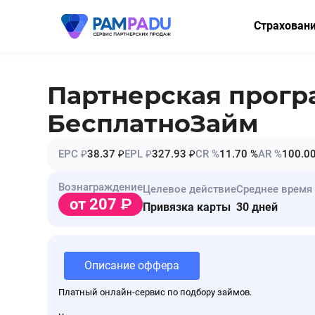
Страхован
ОСАГО
КАСКО
Партнерская прог
Мини-КАСК
БесплатноЗайм
Страхование
EPC ₽
38.37 ₽
EPL ₽
327.93 ₽
CR %
11.70 %
AR %
100.0
Имущество
Вознаграждение
Целевое действие
Среднее время
Здоровье
от 207
Привязка карты
30 дней
НСЖ
ВЗР
Описание оффера
Платный онлайн-сервис по подбору займов.