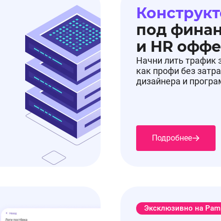
Конструкт
под фина
и HR офф
Начни лить трафик 
как профи без затра
дизайнера и прогр
Подробнее
Эксклюзивно на Pam