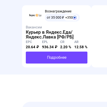
Вознаграждение
от 35 000
₽
+350
Вакансии
Курьер в Яндекс.Еда/
Яндекс.Лавка [РФ/РБ]
EPC
EPL
CR
AR
20.64 ₽
936.34 ₽
2.20 %
12.58 %
Подробнее