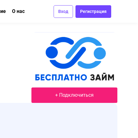
ние
О нас
Вход
Регистрация
ма
вание
Отзывы
Вакансии
Контакты
+ Подключиться