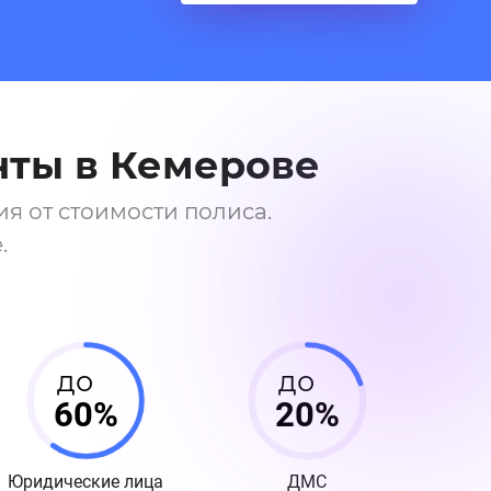
нты в Кемерове
 от стоимости полиса.
.
до
до
60%
20%
Юридические лица
ДМС