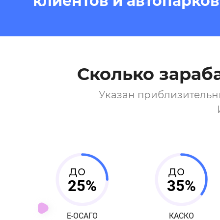
клиентов и автопарков
Сколько зараб
Указан приблизительн
до
до
25%
35%
Е-ОСАГО
КАСКО