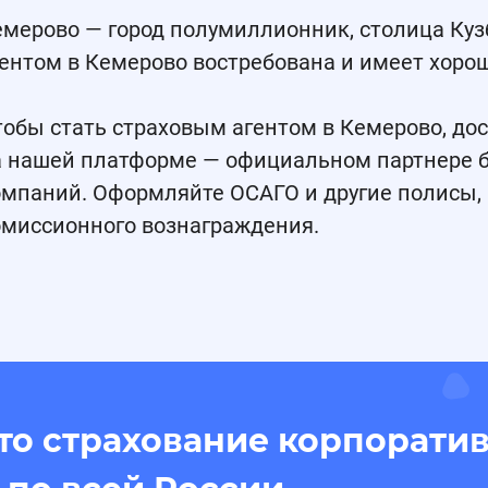
емерово — город полумиллионник, столица Куз
гентом в Кемерово востребована и имеет хоро
обы стать страховым агентом в Кемерово, до
а нашей платформе — официальном партнере б
омпаний. Оформляйте ОСАГО и другие полисы, 
омиссионного вознаграждения.
ыто страхование корпорати