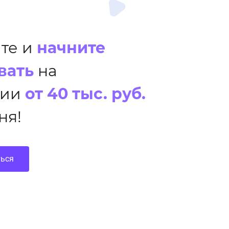
те и
начните
вать
на
нии
от 40 тыс. руб.
ня!
ться