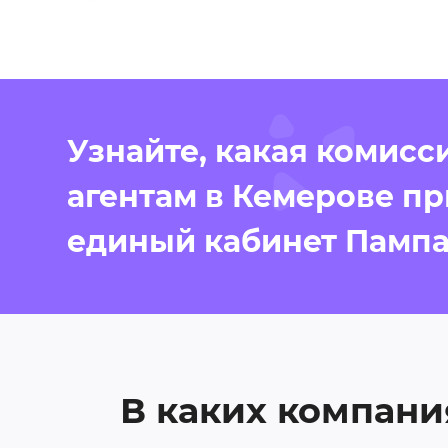
Узнайте, какая комисс
агентам в Кемерове пр
единый кабинет Памп
В каких компани