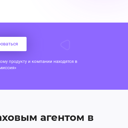
роваться
ому продукту и компании находятся в
миссия»
аховым агентом в