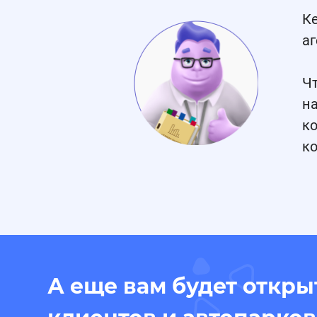
К
а
Чт
н
к
к
А еще вам будет откр