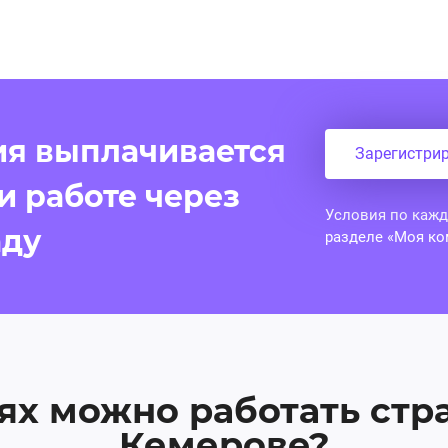
ия выплачивается
Зарегистри
и работе через
Условия по кажд
аду
разделе «Моя ко
ях можно работать стр
Кемерове?