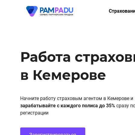
Страхован
ОСАГО
КАСКО
Мини-КАСК
Работа страхо
Страхование
в Кемерове
Имущество
Здоровье
НСЖ
Начните работу страховым агентом в Кемерове и
зарабатывайте с каждого полиса до 35%
сразу п
ВЗР
регистрации
Зарегистрироваться