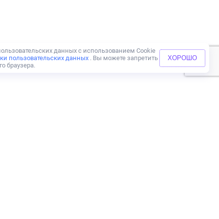
 пользовательских данных с использованием Cookie
ки пользовательских данных
. Вы можете запретить
ХОРОШО
го браузера.
CPA
ИНСТРУМЕНТЫ
ие
Банки
МФО
Конструктор витрин
Паковка доменов
HR
РКО
Mini-App Telegram
Postback
Вклады
E-com
Авиабилеты
ФО
Агент банка
Дебетовые карты
Кредитные карты
Кредит наличными
есь на наши соц.сети,
опускать свежие новости!