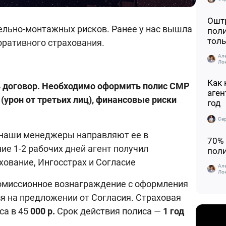
Оштр
ельно-монтажных рисков. Ранее у нас вышла
поли
толь
оративного страхования.
Ал
Ло
Как 
ь договор. Необходимо оформить полис СМР
аген
(урон от третьих лиц), финансовые риски
год
Се
 наши менеджеры направляют ее в
70%
ие 1-2 рабочих дней агент получил
пол
хование, Ингосстрах и Согласие
Ал
Ло
миссионное вознаграждение с оформления
я на предложении от Согласия. Страховая
са в 45
000 р.
Срок действия полиса —
1 год