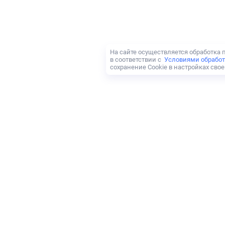
На сайте осуществляется обработка
в соответствии с
Условиями обработ
сохранение Cookie в настройках свое
Агентам
СТРАХОВАНИЕ
СТРАХОВЫЕ КОМПАНИИ
ОСАГО
Пари
Абсолют Страхован
КАСКО
Риэлторам
Т-Страхование
Гайде
Мини-Каско
Ипотека
Гелиос
Югория
Мульти-агент
ВЗР
Астро-Волга
Зетта
НСЖ
Партнерам
Имущество
Согласие
Росгосстрах
АльфаСтрахование
СОГАЗ
Блог
Ренессанс
МАКС
Карьера
Ингосстрах
ВСК
Контакты
Подписывайт
ЮРИДИЧЕСКИЕ ДОКУМЕНТЫ
чтобы не пр
Правила платформы
Отзывы
Политика конфиденциальности