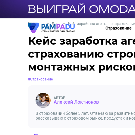
Pampadu
—
Блог
—
Кейс заработка агента по страхован
Страхование
Кейс заработка аг
страхованию стро
монтажных риско
#Страхование
АВТОР
Алексей Локтионов
В страховании более 5 лет. Отвечаю за развитие
рассказываю о страховом рынке, продуктах и но