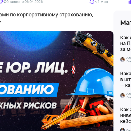
Обновлено:
06.04.2026
< 1 мин
ами по корпоративному страхованию,
Ма
.
Как 
на П
за м
Ал
Ло
Вака
в шт
— ка
Ал
Ло
Как 
инве
кейс
Се