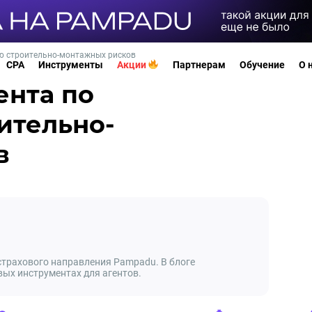
ию строительно-монтажных рисков
CPA
Инструменты
Акции
Партнерам
Обучение
О 
ента по
ительно-
в
 страхового направления Pampadu. В блоге
вых инструментах для агентов.