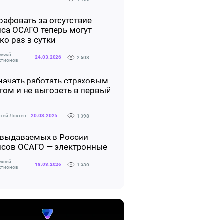
афовать за отсутствие
са ОСАГО теперь могут
ко раз в сутки
ексей
24.03.2026
2 508
ктионов
начать работать страховым
том и не выгореть в первый
ргей Локтев
20.03.2026
1 398
 выдаваемых в России
исов ОСАГО — электронные
ексей
18.03.2026
1 330
ктионов