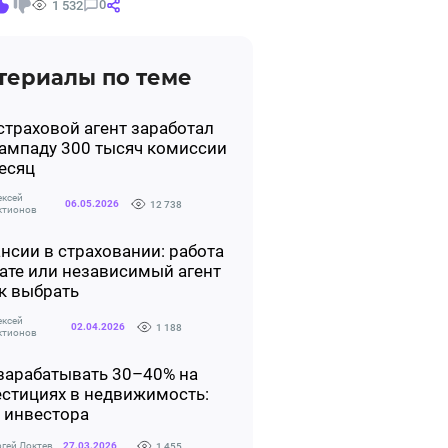
0
1 532
териалы по теме
страховой агент заработал
ампаду 300 тысяч комиссии
есяц
ексей
06.05.2026
12 738
ктионов
нсии в страховании: работа
ате или независимый агент
к выбрать
ексей
02.04.2026
1 188
ктионов
зарабатывать 30–40% на
стициях в недвижимость:
 инвестора
ргей Локтев
27.03.2026
1 455