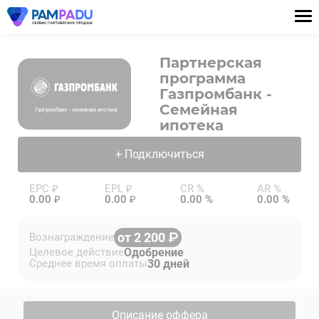
Партнерская
программа
Газпромбанк -
Семейная
ипотека
+ Подключиться
EPC ₽
EPL ₽
CR %
AR %
0.00 ₽
0.00 ₽
0.00 %
0.00 %
от 2 200
Вознаграждение
Одобрение
Целевое действие
30 дней
Среднее время оплаты
Описание оффера