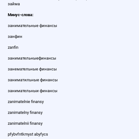
займа
Минус-слова:
занимательные финансы
занфин
zanfin
занимательныефинансы
занемательные финансы
заниматильные финансы
занимательныи финансы
zanimatelnie finansy
zanimatelny finansy
zanimatelnii finansy
pfybvfntkmyst abyfycs