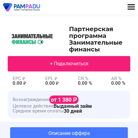
Партнерская
программа
Занимательные
финансы
+ Подключиться
EPC ₽
EPL ₽
CR %
AR %
0.00 ₽
0.00 ₽
0.00 %
0.00 %
от 1 380
Вознаграждение
Выданный займ
Целевое действие
30 дней
Среднее время оплаты
Описание оффера