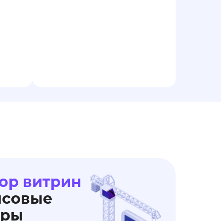
ор витрин
нсовые
еры