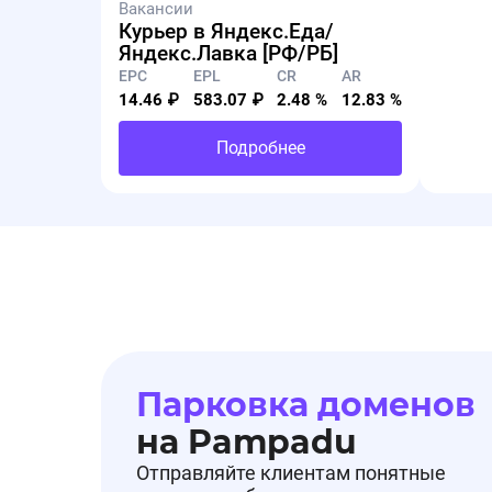
Вакансии
Вознаграждение - 2 100 руб. (ранее было 1 529 р
Курьер в Яндекс.Еда/
Яндекс.Лавка [РФ/РБ]
EPC
EPL
CR
AR
14.46 ₽
583.07 ₽
2.48 %
12.83 %
Снижение ставки
По офферу Medium Score произошло снижение 
Подробнее
Вознаграждение - 1 529 руб. (ранее было 2 100 р
Парковка доменов
на Pampadu
Отправляйте клиентам понятные