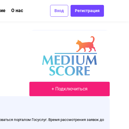
ние
О нас
Вход
Регистрация
ма
вание
Отзывы
Вакансии
Контакты
+ Подключиться
ваться порталом Госуслуг. Время рассмотрения заявок до