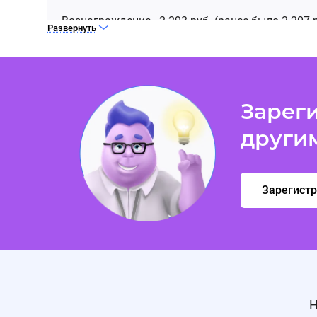
Вознаграждение - 2 293 руб. (ранее было 2 207 р
Развернуть
Повышение ставки вознаграждения
По офферу MScore произошло повышение став
Зареги
Цель- Выдача займа новому клиенту
други
Вознаграждение - 2 949 руб (ранее было 1 800 р
Зарегист
Снижение ставки
По офферу MScore с 26.11 произошло снижени
Вознаграждение - 1800 руб. (ранее было 2160 ру
Повышение ставки
Н
С 24 ноября по офферу MScore произошло пов