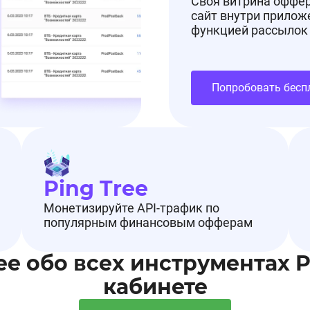
Своя витрина оффе
сайт внутри прилож
функцией рассылок
Попробовать бесп
Ping Tree
Монетизируйте API-трафик по
популярным финансовым офферам
ее обо всех инструментах 
кабинете