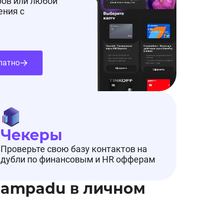
ров или любой
ения с
латно
Чекеры
Проверьте свою базу контактов на
дубли по финансовым и HR офферам
Pampadu в личном