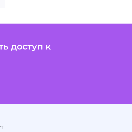
ь доступ к
ут