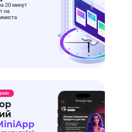
за 20 минут
т на
аммиста
padu
ор
ий
MiniApp