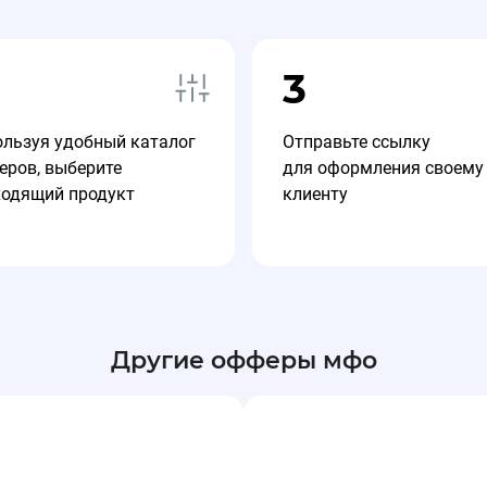
б)
3
ользуя удобный каталог
Отправьте ссылку
11.07.2025, 08:06:45
еров, выберите
для оформления своему
ставки вознаграждения.
ходящий продукт
клиенту
уб.)
25.06.2025, 10:38:35
ставки вознаграждения.
Другие офферы мфо
уб.)
19.05.2025, 15:01:57
dium Score произошло повышение ставки вознаграждения.