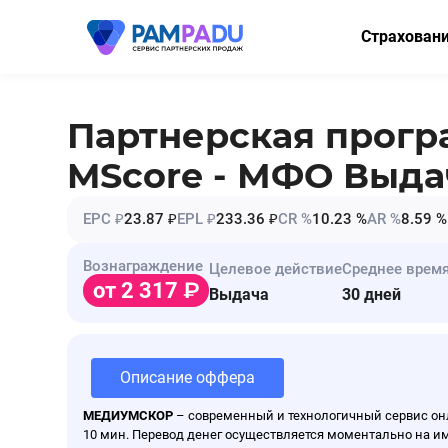
Страхован
ОСАГО
КАСКО
Партнерская прог
Мини-КАСК
MScore - МФО Выда
Страхование
EPC ₽
23.87 ₽
EPL ₽
233.36 ₽
CR %
10.23 %
AR %
8.59 %
Имущество
Вознаграждение
Целевое действие
Среднее врем
Здоровье
от 2 317
Выдача
30 дней
НСЖ
ВЗР
Описание оффера
МЕДИУМСКОР
– современный и технологичный сервис онл
10 мин. Перевод денег осуществляется моментально на им