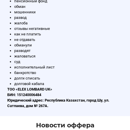
пенсионный фонд
обман
мошенники
развод
жалоба
отзывы негативные
как не платить
не отдавать
обманули
разводят
жаловаться
суд
исполнительный лист
банкротство
долги списать
долговой кабала
ТОО «ELEX LOMBARD UK»
БИН: 151240006484
Юридический адрес: Республика Казахстан, город Шу, ул.
Сатпаева, дом № 267А.
Новости оффера