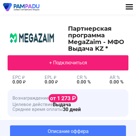
Партнерская
программа
MegaZaim - МФО
Выдача KZ *
+ Подключиться
EPC ₽
EPL ₽
CR %
AR %
0.00 ₽
0.00 ₽
0.00 %
0.00 %
от 1 273
Вознаграждение
Выдача
Целевое действие
30 дней
Среднее время оплаты
Описание оффера