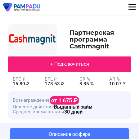
Партнерская
программа
Cashmagnit
+ Подключиться
EPC ₽
EPL ₽
CR %
AR %
15.80 ₽
178.53 ₽
8.85 %
10.07 %
от 1 675
Вознаграждение
Выданный займ
Целевое действие
30 дней
Среднее время оплаты
Описание оффера