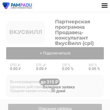
Партнерская
программа
Продавец-
консультант
ВкусВилл (cpl)
+ Подключиться
EPC ₽
EPL ₽
CR %
AR %
0.00 ₽
0.00 ₽
0.00 %
0.00 %
до 315
Вознаграждение
Валидная заявка
Целевое действие
30 дней
Среднее время оплаты
Описание оффера