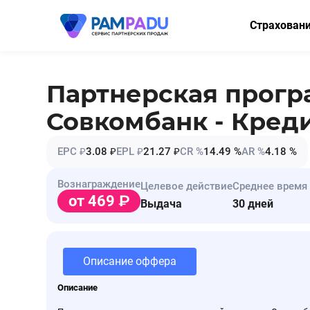
Страхован
ОСАГО
КАСКО
Партнерская прог
Мини-КАСК
Совкомбанк - Кред
Страхование
EPC ₽
3.08 ₽
EPL ₽
21.27 ₽
CR %
14.49 %
AR %
4.18 %
Имущество
Вознаграждение
Целевое действие
Среднее время
Здоровье
от 469
Выдача
30 дней
НСЖ
ВЗР
Описание оффера
Описание