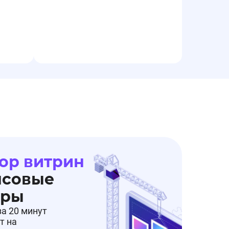
ор витрин
нсовые
еры
за 20 минут
т на