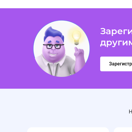
Зареги
други
Зарегист
Н