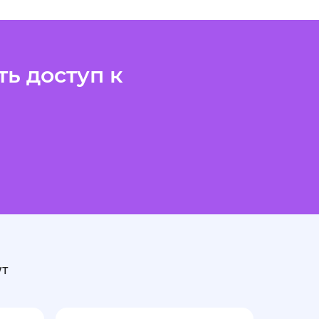
ь доступ к
ут