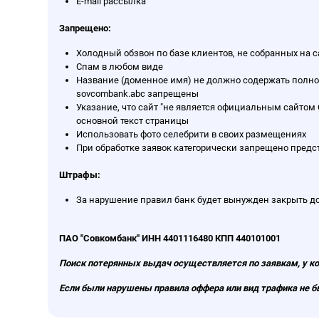
E-mail рассылка
Запрещено:
Холодный обзвон по базе клиентов, не собранных на с
Спам в любом виде
Название (доменное имя) не должно содержать полного
sovcombank.abc запрещены
Указание, что сайт "не является официальным сайто
основной текст страницы
Использовать фото селебрити в своих размещениях
При обработке заявок категорически запрещено предс
Штрафы:
За нарушение правил банк будет вынужден закрыть до
ПАО "Совкомбанк" ИНН 4401116480 КПП 440101001
Поиск потерянных выдач осуществляется по заявкам, у ко
Если были нарушены правила оффера или вид трафика не бы