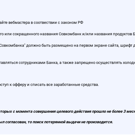
айте вебмастера в соотвествии с законом РФ
 или сокращенного названия Совкомбанк и/или названия продуктов Банка
м Совкомбанка" должно быть размещено на первом экране сайта, шрифт
тавляться сотрудниками Банка, а также запрещено осуществлять холод
ступ к офферу и списать все заработанные средства.
торых с момента совершения целевого действия прошло не более 3 мес
л согласован, то поиск потерянной выдачи не производится.