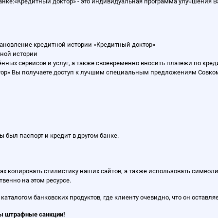
анке:«Кредитный доктор» - это индивидуальная программа улучшения
ановление кредитной истории «Кредитный доктор»
тной истории
ённых сервисов и услуг, а также своевременно вносить платежи по кр
тор» Вы получаете доступ к лучшим специальным предложениям Совко
ы был паспорт и кредит в другом банке.
сах копировать стилистику наших сайтов, а также использовать символи
венно на этом ресурсе.
талогом банковских продуктов, где клиенту очевидно, что он оставляе
ны штрафные санкции!