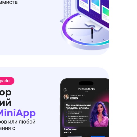
аммиста
padu
ор
ий
MiniApp
ров или любой
ения с