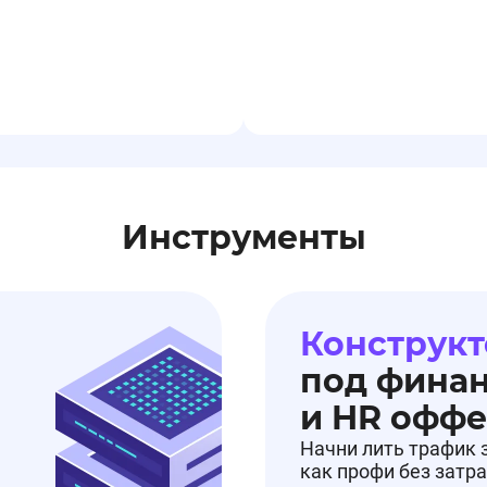
Инструменты
Конструкт
под фина
и HR офф
Начни лить трафик 
как профи без затра