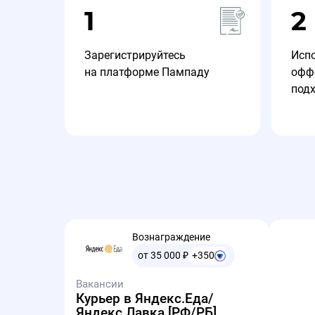
1
2
Зарегистрируйтесь
Исп
на платформе Пампаду
офф
под
Вознаграждение
от 35 000
₽
+350
Вакансии
Курьер в Яндекс.Еда/
Яндекс.Лавка [РФ/РБ]