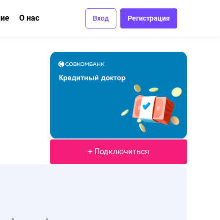
ние
О нас
Вход
Регистрация
ма
вание
Отзывы
Вакансии
Контакты
+ Подключиться