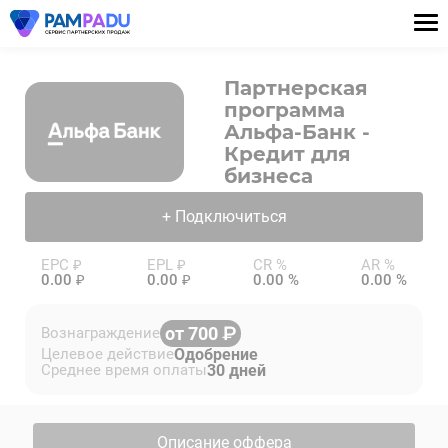
Партнерская
программа
Альфа-Банк -
Кредит для
бизнеса
+ Подключиться
EPC ₽
EPL ₽
CR %
AR %
0.00 ₽
0.00 ₽
0.00 %
0.00 %
от 700
Вознаграждение
Одобрение
Целевое действие
30 дней
Среднее время оплаты
Описание оффера