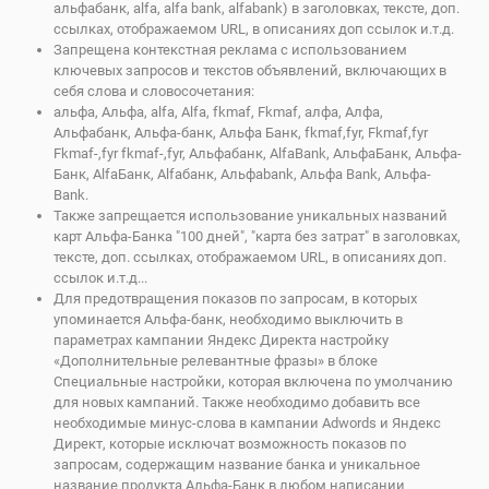
альфабанк, alfa, alfa bank, alfabank) в заголовках, тексте, доп.
ссылках, отображаемом URL, в описаниях доп ссылок и.т.д.
Запрещена контекстная реклама с использованием
ключевых запросов и текстов объявлений, включающих в
себя слова и словосочетания:
альфа, Альфа, alfa, Alfa, fkmaf, Fkmaf, алфа, Алфа,
Альфабанк, Альфа-банк, Альфа Банк, fkmaf,fyr, Fkmaf,fyr
Fkmaf-,fyr fkmaf-,fyr, Альфабанк, AlfaBank, АльфаБанк, Альфа-
Банк, AlfaБанк, Alfaбанк, Альфаbank, Альфа Bank, Альфа-
Bank.
Также запрещается использование уникальных названий
карт Альфа-Банка "100 дней", "карта без затрат" в заголовках,
тексте, доп. ссылках, отображаемом URL, в описаниях доп.
ссылок и.т.д...
Для предотвращения показов по запросам, в которых
упоминается Альфа-банк, необходимо выключить в
параметрах кампании Яндекс Директа настройку
«Дополнительные релевантные фразы» в блоке
Специальные настройки, которая включена по умолчанию
для новых кампаний. Также необходимо добавить все
необходимые минус-слова в кампании Adwords и Яндекс
Директ, которые исключат возможность показов по
запросам, содержащим название банка и уникальное
название продукта Альфа-Банк в любом написании