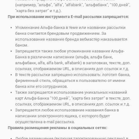
(например, "альфа", "alfa", "alfabank", "альфабанк", "100 дней",
"карта без затрат" и т.д.).
При использовании инструмента E-mail рассылки запрещается:
Упоминание Альфа-банка в теме или названии рассылки
банка считается брендовым продвижением. За
использование название бренда вебмастер наказывается
баном.
Запрещается также любое упоминание название Альфа-
Банка в различном написании (альфа, альфа банк,
альфабанк, alfa, alfa bank, alfabank) в заголовках, тексте, доп.
ссылках, отображаемом URL, в описаниях доп ссылок и.т.д.
В тексте рассылки запрещено использовать: логотип банка,
фирменный стиль, обращаться к пользователю от имени
банка или его сотрудников.
Также запрещается использование уникальных названий
карт Альфа-Банка "100 дней", "карта без затрат" в тексте, доп.
ссылках, отображаемом URL, в описаниях доп. ссылок и.т.д.
Запрещается любое использование названия банка в
написании электронного ящика, с которого будет
осуществлена e-mail рассылка.
Правила размещения рекламы в социальных сетях:
Любое размещение (включая таргетированную рекламу) в