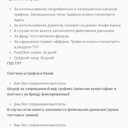
За использование неодобренных и запрещённых каналов
трафика.
Запрещенные типы трафика можно посмотреть
здесь
За использование доменов, похожих на домен Альфа-Банка
В случае если анкета заполняется фейковыми данными
За фрод.
Что считается фродом
За нарушение правил офферов. Правила можно посмотреть
в разделе
ТУТ
PostClick cookie: 30 дней
Средний холд: 30 дней
ГЕО
ТУТ
Система штрафов и банов:
Бан без сохранения выплаты
Штраф за запрещенный вид трафика (включая кукистафинг и
контекст на бренд) фиксированный
Бан без сохранения выплаты
В случае если анкета заполняется фейковыми данными (кроме
тестовых заявок)
Бан без сохранения выплаты