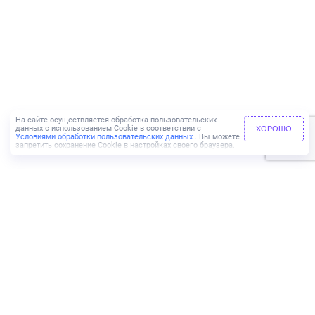
На сайте осуществляется обработка пользовательских
данных с использованием Cookie в соответствии с
ХОРОШО
Условиями обработки пользовательских данных
. Вы можете
запретить сохранение Cookie в настройках своего браузера.
+7 (499) 110-83-65
ИНН 9729069737
КПП 772501001
Адрес:
г. Москва,
Пресненская набережная, д. 6,
строение 2, этаж 46,
Южное лобби, 3 подъезд
Агентам
Риэлторам