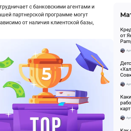
трудничает с банковскими агентами и
Ма
ашей партнерской программе могут
зависимо от наличия клиентской базы,
Кред
от Я
Pam
Ар
Дет
«Хал
Сов
Ар
Каки
рабо
карт
Ар
Как 