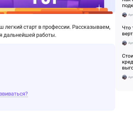
подк
Ар
ш легкий старт в профессии. Рассказываем,
Что 
верт
ля дальнейшей работы.
Ар
Стои
кред
выг
Ар
звиваться?