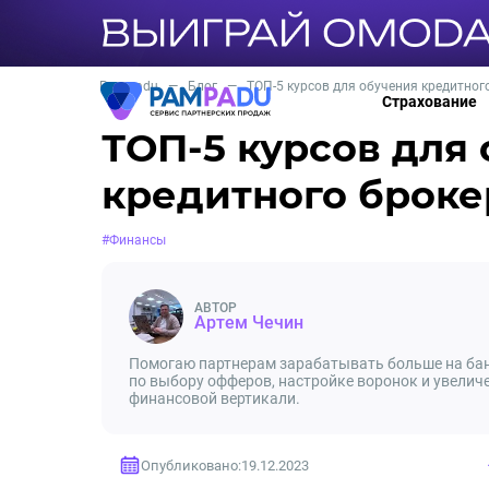
Pampadu
—
Блог
—
ТОП-5 курсов для обучения кредитног
Страхование
ТОП-5 курсов для
кредитного броке
#Финансы
АВТОР
Артем Чечин
Помогаю партнерам зарабатывать больше на ба
по выбору офферов, настройке воронок и увеличе
финансовой вертикали.
Опубликовано:
19.12.2023