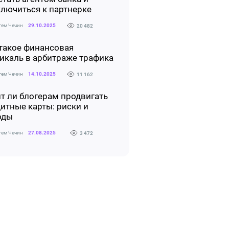
лючиться к партнерке
тем Чечин
29.10.2025
20 482
такое финансовая
икаль в арбитраже трафика
тем Чечин
14.10.2025
11 162
т ли блогерам продвигать
итные карты: риски и
оды
тем Чечин
27.08.2025
3 472