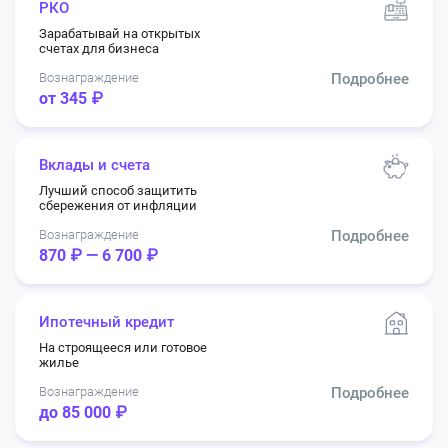
РКО
конца ноября ❄️ И пусть ближайший год
приносит ещё больше прибыли!
Зарабатывай на открытых
счетах для бизнеса
Так же в карточку оффера добавлены
Вознаграждение
Подробнее
от 345 ₽
акционые баннеры и текст для рассылки
Вклады и счета
Акция по офферу
02.09.2025, 14:42:52
🚀 ВЕБМАСТЕРА, ВАМ СЮДА! Запускаем
Лучший способ защитить
сбережения от инфляции
крутейшую сентябрьскую акцию! 🚀
Вознаграждение
Подробнее
СНОВА В ТОЧКУ
870 ₽ — 6 700 ₽
Заряжаем наше партнерство на максимум! Всем,
кто приводит клиентов в «Точку», мы даем
Ипотечный кредит
двойной повод для радости. Готовьтесь
На строящееся или готовое
жилье
получать дополнительные выплаты!
Вознаграждение
Подробнее
📅 Период акции: 1 – 30 сентября 2025 года.
до 85 000 ₽
🎯 УСЛОВИЯ ПРОСТЫ И ВЫГОДНЫ: