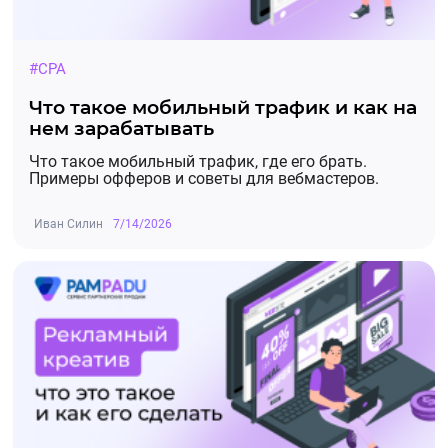
выполнения клиентом целевых действий
согласно договору.
#CPA
➡️ Готовы привести первых клиентов? Все
детали и условия у вашего менеджера.
Что такое мобильный трафик и как на
нем зарабатывать
Что такое мобильный трафик, где его брать.
Примеры офферов и советы для вебмастеров.
Иван Силин
7/14/2026
Рекламные материалы
03.07.2025, 07:04:28
По офферу Банк Точка - РКО добавлены новые
креативы
Повышение ставки
09.04.2025, 06:02:03
По офферу Банк Точка - РКО произошло
повышение ставки вознаграждения