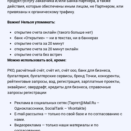
продукт/услугу Заказчика и/или Банка-партнера, а также
действия, которые обеспечены иным лицом, не Партнером, или
привязаны к органическому трафику.
Важно! Нельзя упоминать:
открытие счета онлайн (такого больше нет)
банк «Открытие» — ни в текстах, ни в баннерах
открытие счета за 20 минут
открытие счета за 20 минут онлайн
открытие счета без встреч
Можно использовать всё, кроме:
РКО, расчётный счёт, счёт ип, счёт ооо, банк для бизнеса,
бухгалтерия, бухгалтерские сервисы, бренд Точки, конкуренты,
рейтинговые запросы, вэд, регистрация, зарплатные проекты,
эквайринг, овердрафт, кредиты для бизнеса, справочные
запросы регистрации
Реклама в социальных сетях (Таргет@Mail.Ru –
Oдноклассники, SocialTank – Vkontakte)
E-mail-рассылка — только по свой базе и по согласованию с
нами.
Видеореклама — только наши материалы и по
согласованию.