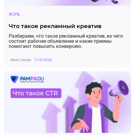
Открытый счёт (Тариф Ноль) - 2 250,00₽
(ранее было 1 500 руб.)
#CPA
Открытие счета все остальные тарифы - 7
500,00₽ (6 000 руб.)
Что такое рекламный креатив
Разбираем, что такое рекламный креатив, из чего
состоит рабочее объявление и какие приемы
помогают повысить конверсию.
Иван Силин
7/10/2026