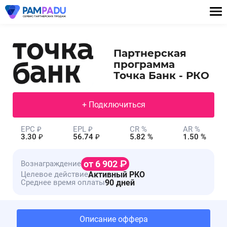
Партнерская
программа
Точка Банк - РКО
+ Подключиться
EPC ₽
EPL ₽
CR %
AR %
3.30 ₽
56.74 ₽
5.82 %
1.50 %
от 6 902
Вознаграждение
Активный РКО
Целевое действие
90 дней
Среднее время оплаты
Описание оффера