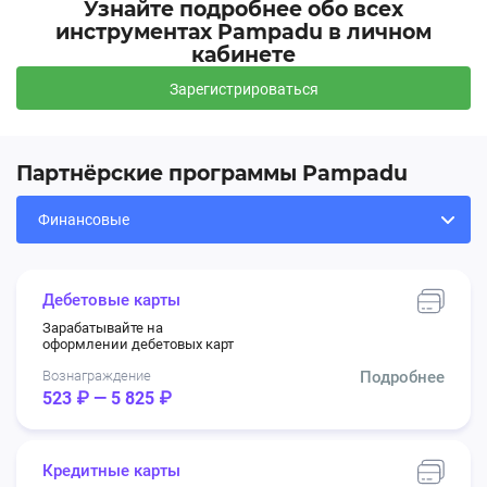
Узнайте подробнее обо всех
инструментах Pampadu в личном
кабинете
Кстати, мы поможем вам зарегистрировать
бизнес за 7 рабочих дней без походов в
Зарегистрироваться
налоговую :)
Партнёрские программы Pampadu
Важно
13.01.2026, 16:33:20
Возобновил работу оффер Банк Точка - РКО
Остановка оффера
30.12.2025, 11:38:23
Дебетовые карты
Временно остановлен оффер Банк Точка - РКО
Зарабатывайте на
оформлении дебетовых карт
Ридект на оффер ЛОКО-Банк - РКО
Вознаграждение
Подробнее
523 ₽ — 5 825 ₽
О возобновление работы оффера сообщим
дополнительно
Кредитные карты