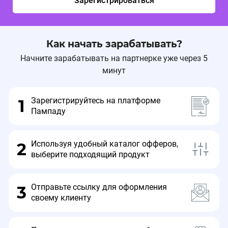
Зарегистрироваться
даже когда рынок штормит!
Как начать зарабатывать?
Для ваших клиентов-селлеров мы запускаем
Начните зарабатывать на партнерке уже через 5
акцию:
минут
Зарегистрируйтесь на платформе
1
Откройте счёт в Точка Банке и получите 1 месяц
Пампаду
подписки MPSTATS за 0 ₽
А еще скидку 50% на продление подписки
Используя удобный каталог офферов,
2
выберите подходящий продукт
Даты акции:
Отправьте ссылку для оформления
3
своему клиенту
16 февраля - 16 марта 2026