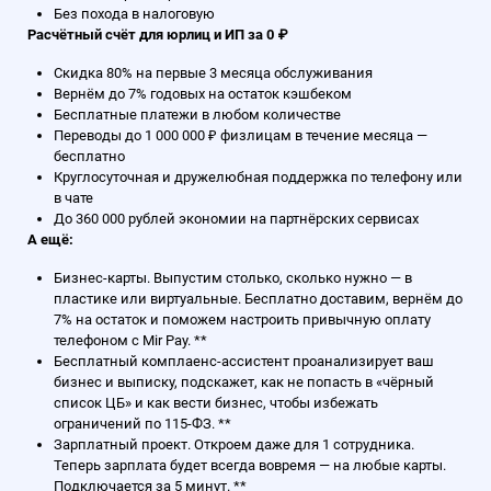
Без похода в налоговую
Расчётный счёт для юрлиц и ИП за 0 ₽
Скидка 80% на первые 3 месяца обслуживания
Вернём до 7% годовых на остаток кэшбеком
Бесплатные платежи в любом количестве
Переводы до 1 000 000 ₽ физлицам в течение месяца —
бесплатно
Круглосуточная и дружелюбная поддержка по телефону или
в чате
До 360 000 рублей экономии на партнёрских сервисах
А ещё:
Бизнес-карты. Выпустим столько, сколько нужно — в
пластике или виртуальные. Бесплатно доставим, вернём до
7% на остаток и поможем настроить привычную оплату
телефоном с Mir Pay. **
Бесплатный комплаенс-ассистент проанализирует ваш
бизнес и выписку, подскажет, как не попасть в «чёрный
список ЦБ» и как вести бизнес, чтобы избежать
ограничений по 115-ФЗ. **
Зарплатный проект. Откроем даже для 1 сотрудника.
Теперь зарплата будет всегда вовремя — на любые карты.
Подключается за 5 минут. **