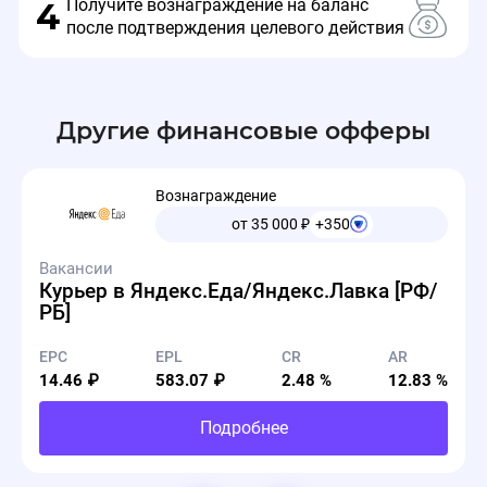
Получите вознаграждение на баланс
4
Подробности акции:
после подтверждения целевого действия
Откройте счёт на любом тарифе в Точка Банке до
Другие финансовые офферы
16 марта и получите 1 месяц подписки MPSTATS
за 0 ₽.
Вознаграждение
от 35 000
₽
+350
Бесплатная подписка MPSTATS сэкономит 39
Вакансии
990 ₽ в месяц и откроет доступ ко всем
Курьер в Яндекс.Еда/Яндекс.Лавка [РФ/
инструментам для роста прибыли на
РБ]
маркетплейсах:
EPC
EPL
CR
AR
— Внешняя аналитика маркетплейсов
14.46 ₽
583.07 ₽
2.48 %
12.83 %
— Биддер
Подробнее
— Управление ценой