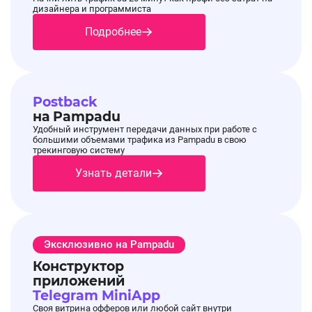
дизайнера и программиста
Подробнее
Важно
13.02.2026, 15:09:42
Точка Банк теперь регистрируем нерезидентов
напрямую через наш банк. В памятке есть
Postback
документы необходимые для этого.
на Pampadu
https://disk.yandex.ru/i/HugyEKkIPnXqiQ
Удобный инструмент передачи данных при работе с
большими объемами трафика из Pampadu в свою
трекинговую систему
Оффер Банк Точка - РКО
Узнать детали
Акция
13.02.2026, 15:09:42
По офферу
Банк Точка - РКО стартовала
Эксклюзивно на Pampadu
Акция "Зимний движ"
Конструктор
приложений
Telegram MiniApp
Своя витрина офферов или любой сайт внутри