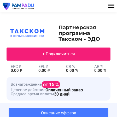
Партнерская
программа
Такском - ЭДО
+ Подключиться
EPC ₽
EPL ₽
CR %
AR %
0.00 ₽
0.00 ₽
0.00 %
0.00 %
от 15 %
Вознаграждение
Оплаченный заказ
Целевое действие
30 дней
Среднее время оплаты
Описание оффера