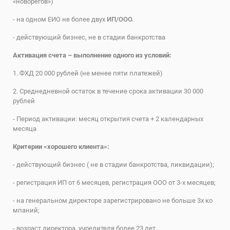
«новорегов»)
- на одном ЕИО не более двух
ИП/ООО.
- действующий бизнес, не в стадии банкротства
Активация счета – выполнение одного из условий:
1. ФХД 20 000 рублей (не менее пяти платежей)
2. Среднедневной остаток в течение срока активации 30 000
рублей
- Период активации: месяц открытия счета + 2 календарных
месяца
Критерии «хорошего клиента»:
- действующий бизнес ( не в стадии банкротства, ликвидации);
- регистрация ИП от 6 месяцев, регистрация ООО от 3-х месяцев;
- на генеральном директоре зарегистрировано не больше 3х ко
мпаний;
- возраст директора, учредителя более 23 лет.