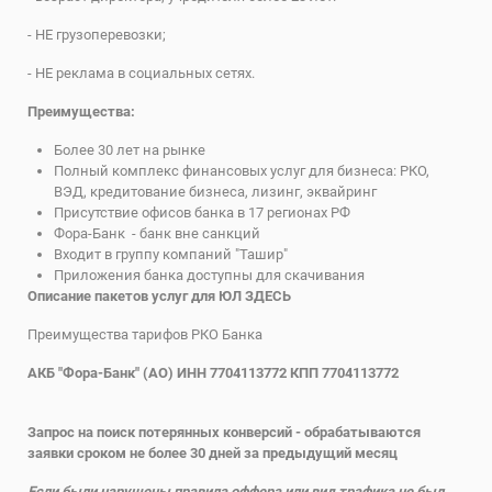
- НЕ грузоперевозки;
- НЕ реклама в социальных сетях.
Преимущества:
Более 30 лет на рынке
Полный комплекс финансовых услуг для бизнеса: РКО,
ВЭД, кредитование бизнеса, лизинг, эквайринг
Присутствие офисов банка в 17 регионах РФ
Фора-Банк - банк вне санкций
Входит в группу компаний "Ташир"
Приложения банка доступны для скачивания
Описание пакетов услуг для ЮЛ
ЗДЕСЬ
Преимущества тарифов РКО Банка
АКБ "Фора-Банк" (АО) ИНН 7704113772 КПП 7704113772
Запрос на поиск потерянных конверсий - обрабатываются
заявки сроком не более 30 дней за предыдущий месяц
Если были нарушены правила оффера или вид трафика не был