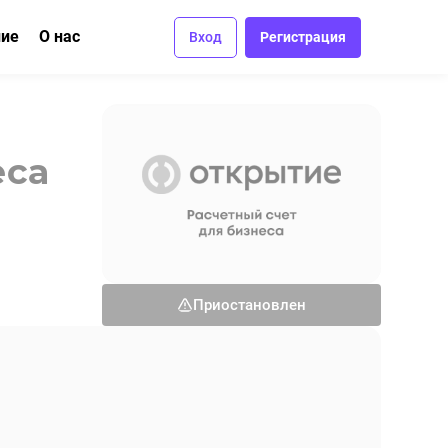
ние
О нас
Вход
Регистрация
ма
вание
Отзывы
Вакансии
еса
Контакты
Приостановлен