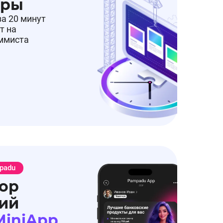
еры
за 20 минут
т на
аммиста
padu
ор
ий
MiniApp