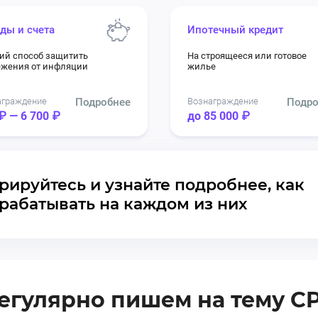
ды и счета
Ипотечный кредит
ий способ защитить
На строящееся или готовое
ежения от инфляции
жилье
аграждение
Подробнее
Вознаграждение
Подро
₽ — 6 700 ₽
до 85 000 ₽
рируйтесь и узнайте подробнее, как
рабатывать на каждом из них
егулярно пишем на тему C