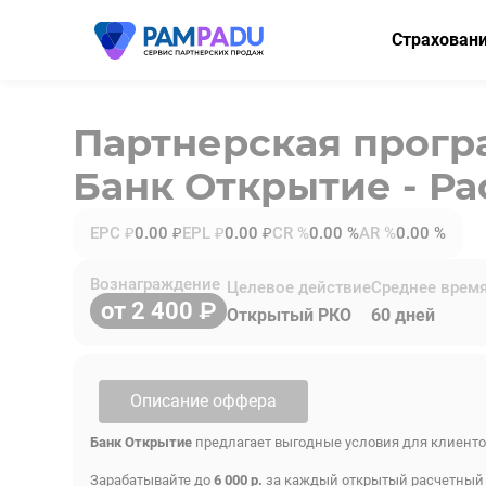
Страхован
ОСАГО
Партнерская прог
КАСКО
Банк Открытие - Ра
Мини-КАСК
Страхование
EPC ₽
0.00 ₽
EPL ₽
0.00 ₽
CR %
0.00 %
AR %
0.00 %
Имущество
Вознаграждение
Целевое действие
Среднее врем
от 2 400
Здоровье
Открытый РКО
60 дней
НСЖ
ВЗР
Описание оффера
Банк Открытие
предлагает выгодные условия для клиент
Зарабатывайте до
6 000 р.
за каждый открытый расчетный 