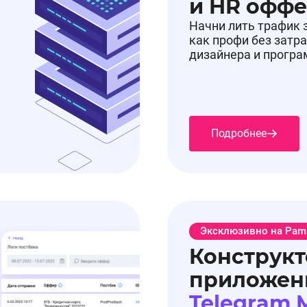
и HR офф
Начни лить трафик 
как профи без затра
дизайнера и прогр
Подробнее
Эксклюзивно на Pam
Конструкт
приложен
Telegram 