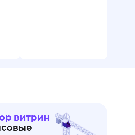
ор витрин
нсовые