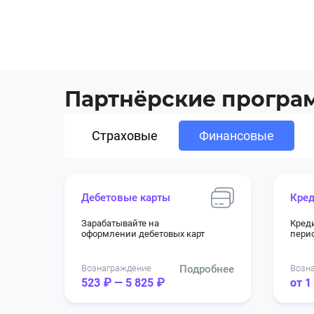
Партнёрские прогр
Страховые
Финансовые
Дебетовые карты
Кред
Зарабатывайте на
Кред
оформлении дебетовых карт
перио
Вознаграждение
Подробнее
Возн
523 ₽ — 5 825 ₽
от 1