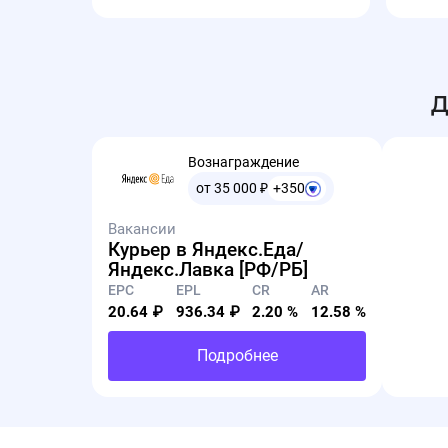
Д
Вознаграждение
от 35 000
₽
+350
Вакансии
Курьер в Яндекс.Еда/
Яндекс.Лавка [РФ/РБ]
EPC
EPL
CR
AR
20.64 ₽
936.34 ₽
2.20 %
12.58 %
Подробнее