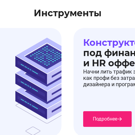
Инструменты
Конструкт
под фина
и HR офф
Начни лить трафик 
как профи без затра
дизайнера и прогр
Подробнее