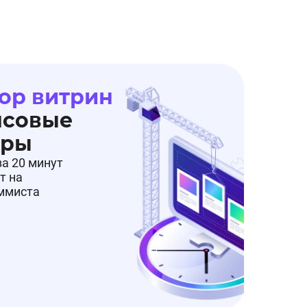
ор витрин
нсовые
еры
за 20 минут
т на
аммиста