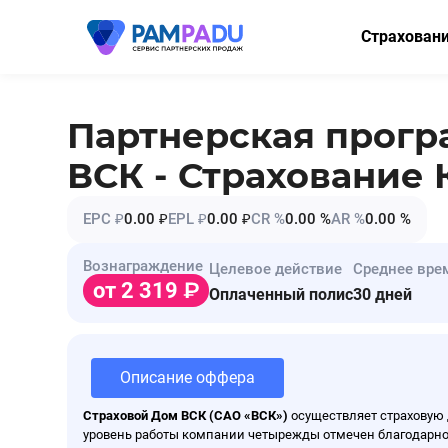
Страхован
ОСАГО
КАСКО
Партнерская прог
Мини-КАСК
ВСК - Страхование 
Страхование
EPC ₽
0.00 ₽
EPL ₽
0.00 ₽
CR %
0.00 %
AR %
0.00 %
Имущество
Вознаграждение
Целевое действие
Среднее вре
Здоровье
от 2 319
Оплаченный полис
30 дней
НСЖ
ВЗР
Описание оффера
Страховой Дом ВСК (САО «ВСК»)
осуществляет страховую 
уровень работы компании четырежды отмечен благодарность