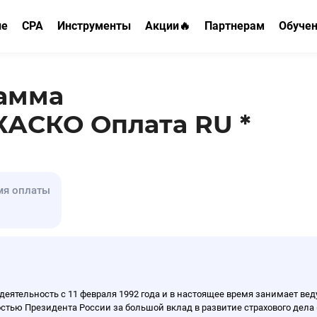
ие
CPA
Инструменты
Акции🔥
Партнерам
Обуче
МФО
ФО
Конструктор витрин
Реферальная програм
Страхо
Банки
HR
Парковка доменов
Рекламодателям HR
CPA
рамма
Дебетовые карты
О
E-com
Mini-App Telegram
КАСКО Оплата RU *
Кредитные карты
 ипотеки
Обучение
Postback
РКО
Беттинг
мя оплаты
Вклады
Авиабилеты
Туризм и путешествия
Кредит
Имущество
Страхование
Ипотека
Здоровье
НСЖ
деятельность с 11 февраля 1992 года и в настоящее время занимает ве
ю Президента России за большой вклад в развитие страхового дела (20
ВЗР