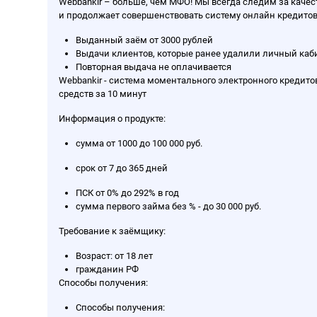
Webbankir – больше, чем МФО! Мы всегда следим за каче
и продолжает совершенствовать систему онлайн кредитова
Выданный заём от 3000 рублей
Выдачи клиентов, которые ранее удалили личный каби
Повторная выдача не оплачивается
Webbankir - система моментального электронного кредит
средств за 10 минут
Информация о продукте:
сумма от 1000 до 100 000 руб.
срок от 7 до 365 дней
ПСК от 0% до 292% в год
сумма первого займа без % - до 30 000 руб.
Требование к заёмщику:
Возраст: от 18 лет
гражданин РФ
Способы получения:
Способы получения: