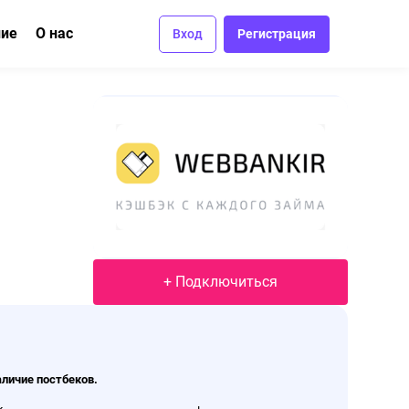
ние
О нас
Вход
Регистрация
ма
вание
Отзывы
Вакансии
Контакты
+ Подключиться
аличие постбеков.