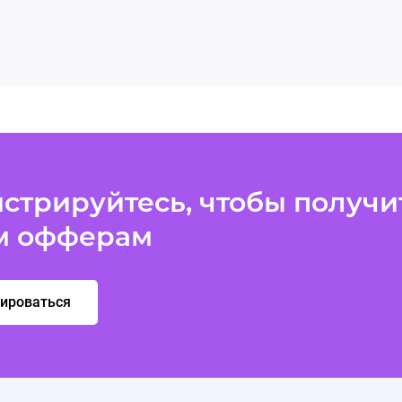
стрируйтесь, чтобы получит
м офферам
рироваться