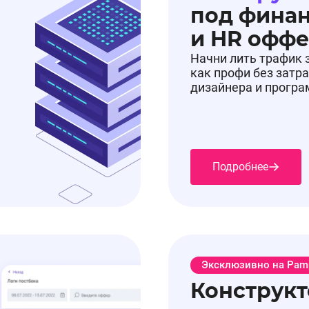
под фина
и HR офф
Начни лить трафик 
как профи без затра
дизайнера и прогр
Подробнее
Эксклюзивно на Pam
Конструкт