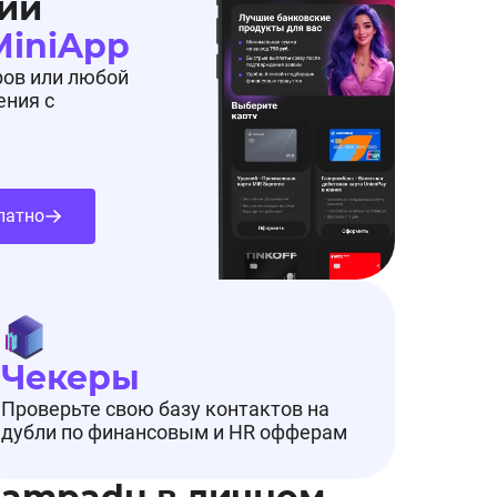
ий
MiniApp
ров или любой
ения с
латно
Чекеры
Проверьте свою базу контактов на
дубли по финансовым и HR офферам