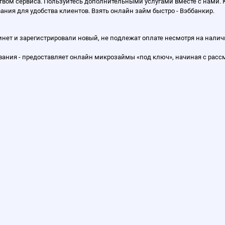
ством сервиса. Пользуйтесь дополнительными услугами вместе с нами
ния для удобства клиентов. Взять онлайн займ быстро - Вэббанкир.
нет и зарегистрировали новый, не подлежат оплате несмотря на налич
ования - предоставляет онлайн микрозаймы «под ключ», начиная с рас