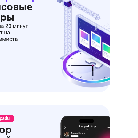
нсовые
еры
за 20 минут
т на
аммиста
padu
ор