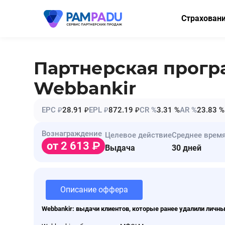
Страхован
ОСАГО
КАСКО
Партнерская прог
Мини-КАСК
Webbankir
Страхование
EPC ₽
28.91 ₽
EPL ₽
872.19 ₽
CR %
3.31 %
AR %
23.83 %
Имущество
Вознаграждение
Целевое действие
Среднее врем
Здоровье
от 2 613
Выдача
30 дней
НСЖ
ВЗР
Описание оффера
Webbankir: выдачи клиентов, которые ранее удалили личны