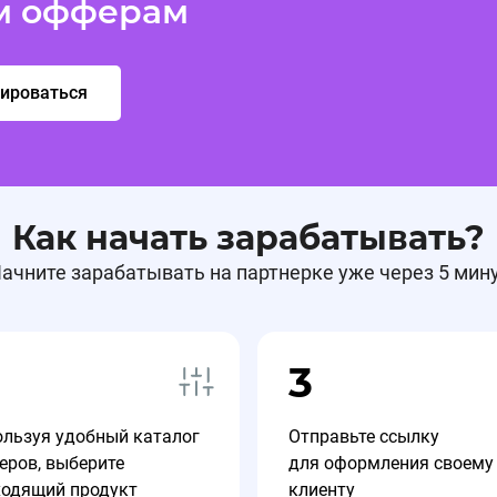
м офферам
и девайсы
рироваться
Как начать зарабатывать?
ачните зарабатывать на партнерке уже через 5 мин
05.02.2026, 18:17:10
3
ользуя удобный каталог
Отправьте ссылку
еров, выберите
для оформления своему
 девайсы
ходящий продукт
клиенту