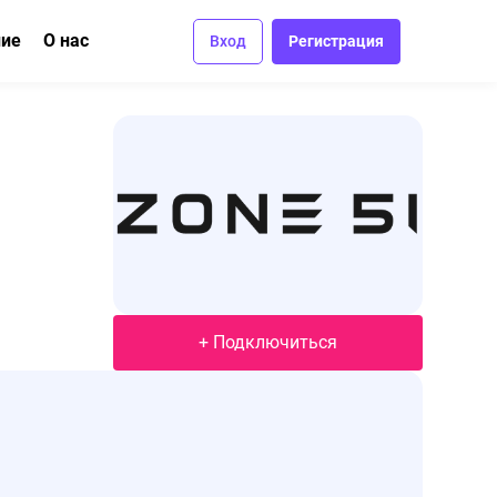
ние
О нас
Вход
Регистрация
ма
вание
Отзывы
Вакансии
Контакты
+ Подключиться