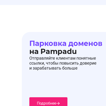
Подробнее в разделе Промокоды.
Промокод на оффере🔔
Парковка доменов
На оффере ZONE 51 добавлен промокод🔥
на Pampadu
Отправляйте клиентам понятные
ссылки, чтобы повысить доверие
PMPD15
- Скидка 15% на все кресла, столы и д
и зарабатывать больше
Срок действия: 13.08.2025 - 31.12.2025
Подробнее