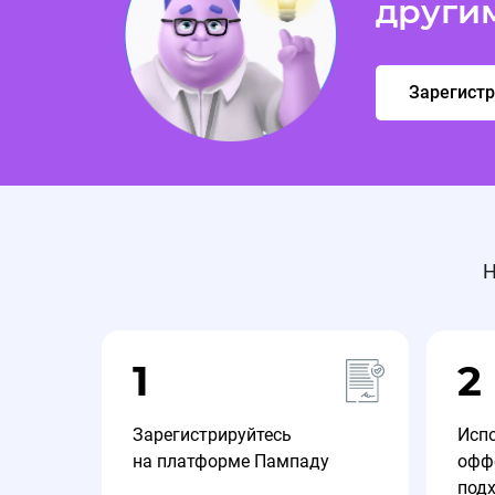
други
🏷 PMPD15 - Скидка 15% на все кресла, столы 
Зарегист
⏰ Действует до 31.03.26
Подробнее в разделе Промокоды.
Н
🔔На оффере ZONE 51 продлен промокод 🔥
1
2
🔔На оффере ZONE 51 продлен промокод 🔥
Зарегистрируйтесь
Исп
на платформе Пампаду
офф
🔵PMPD15 - Скидка 15% на все кресла, столы и
под