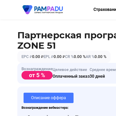
Страхован
ОСАГО
КАСКО
Партнерская прог
Мини-КАСК
ZONE 51
Страхование
EPC ₽
0.00 ₽
EPL ₽
0.00 ₽
CR %
0.00 %
AR %
0.00 %
Имущество
Вознаграждение
Целевое действие
Среднее врем
Здоровье
от 5 %
Оплаченный заказ
30 дней
НСЖ
ВЗР
Описание оффера
Вознаграждение вебмастера: