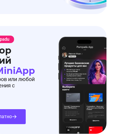
padu
ор
ий
MiniApp
ров или любой
ения с
латно