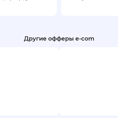
Другие офферы e-com
30.12.2025, 10:45:38
 девайсы