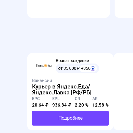
⏰Действует до 28.02.26
Подробнее в разделе Промокоды.
Вознаграждение
от 35 000
₽
+350
🔔На оффере ZONE 51 продлен промокод 🔥
🔔На оффере ZONE 51 продлен промокод 🔥
Вакансии
Курьер в Яндекс.Еда/
Яндекс.Лавка [РФ/РБ]
EPC
EPL
CR
AR
🔵PMPD15 - Скидка 15% на все кресла, столы и
20.64 ₽
936.34 ₽
2.20 %
12.58 %
⏰Действует до 31.01.26.
Подробнее