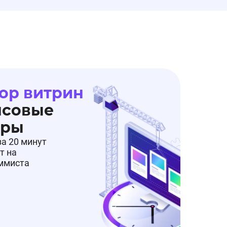
ор витрин
нсовые
еры
за 20 минут
т на
аммиста