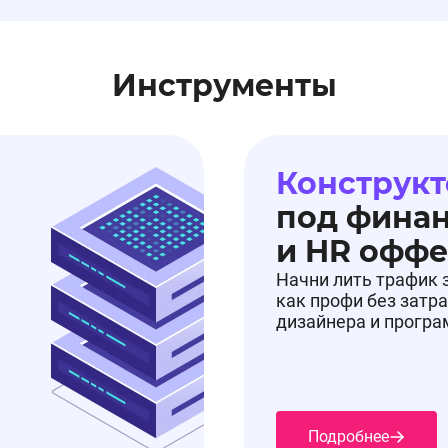
Инструменты
Конструкт
13.08.2025, 15:07:11
под фина
и HR офф
евайсы
Начни лить трафик 
как профи без затра
дизайнера и прогр
Подробнее