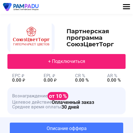
Партнерская
программа
СоюзЦветТорг
+ Подключиться
EPC ₽
EPL ₽
CR %
AR %
0.00 ₽
0.00 ₽
0.00 %
0.00 %
от 10 %
Вознаграждение
Оплаченный заказ
Целевое действие
30 дней
Среднее время оплаты
Описание оффера