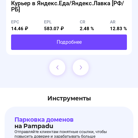
Курьер в Яндекс.Еда/Яндекс.Лавка [РФ/
Shopping Live⚡️
РБ]
EPC
EPL
CR
AR
14.46 ₽
583.07 ₽
2.48 %
12.83 %
🔘Каждый день - новые акции.
Подробнее
🔘Скидки до 80%
🖼Добавлены Баннеры.
⏰Срок действия: 27.01.26 - 28.02.26
🔘ПЕРВЫЙ - Скидка 15% на заказ от 3 999 руб.
Инструменты
🔘СУПЕРКОД26 - Скидка 20% при заказе от 30
000 руб.
Парковка доменов
⏰Срок действия: 27.01.26. 31.01.26
на Pampadu
Отправляйте клиентам понятные ссылки, чтобы
повысить доверие и зарабатывать больше