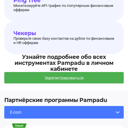
Ping Tree
Подробнее в разделе Промокоды
Монетизируйте API-трафик по популярным финансовым
офферам
Чекеры
Проверьте свою базу контактов на дубли по финансовым
и HR офферам
Cкидки от 30 до 70%!
01.11.2025, 17:22:50
На оффере Shopping Live добавлены
Узнайте подробнее обо всех
актуальные акции
-
скидки от 30 до 80%!
инструментах Pampadu в личном
кабинете
Зарегистрироваться
Всемирный день шопинга.
2000 выгодных
предложений со скидками до 80%.
Партнёрские программы Pampadu
Сроки действия акций с 1.11.25 - 11.11.25