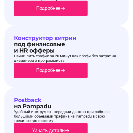
Подробнее
🔘ШОПИНГЛАЙВ-20Ф - Скидка на первый заказ
20% от 7 999 руб.
🔘ШОПИНГЛАЙВ-500Ф - Скидка на первый
заказ 500 руб. от 3 999 руб.
Конструктор витрин
под финансовые
⏰Срок действия: 01.02.26 - 28.02.26.
и HR офферы
Начни лить трафик за 20 минут как профи без затрат на
дизайнера и программиста
Подробнее
Подробности об условиях в разделе Акции и
Промокоды.
Postback
на Pampadu
Удобный инструмент передачи данных при работе с
большими объемами трафика из Pampadu в свою
трекинговую систему
🔔Новые промокоды на оффере
28.11.2025, 17:14:59
🔔Новые промокоды на оффере Shopping Live
Узнать детали