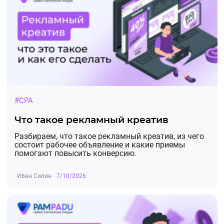
Обновление рекламных материалов❗
05.05.2025, 13:20:56
На оффере Shopping Live следующие
обновления:
✅ Продлен срок действия промокодов
#CPA
ШОПИНГЛАЙВ-500
и
ШОПИНГЛАЙВ-20
до
31.05.2025.
Что такое рекламный креатив
✅ Добавлена акция
Модные коллекции со
Разбираем, что такое рекламный креатив, из чего
состоит рабочее объявление и какие приемы
скидками до 50%!
Действует до 31.05.2025.
помогают повысить конверсию.
✅ Обновлены баннеры
Иван Силин
7/10/2026
Все подробности в описании и Промо
материалах оффера.