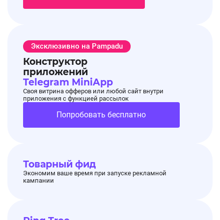
🟢SHOPPINGLIVE-15N - Всем клиентам скидка
на заказ 15%
Эксклюзивно на Pampadu
Конструктор
приложений
Telegram MiniApp
🟢SHOPPINGLIVE-500Р - Новым клиентам
Своя витрина офферов или любой сайт внутри
скидка на первый заказ 500 рублей
приложения с функцией рассылок
Попробовать бесплатно
🟢SHOPPINGLIVE-N20 - Новым клиентам
скидка на первый заказ 20%
Товарный фид
Экономим ваше время при запуске рекламной
кампании
⏰Действуют до 31.01.26