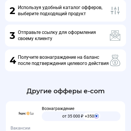
Используя удобный каталог офферов,
2
выберите подходящий продукт
🔘ШОПИНГЛАЙВ-20М - Скидка на первый заказ
20% от 7 999 руб.
Отправьте ссылку для оформления
3
🔘ШОПИНГЛАЙВ-500М - Скидка на первый
своему клиенту
заказ 500 руб. от 3 999 руб.
⏰Срок действия: 01.02.26 - 31.03.26.
Получите вознаграждение на баланс
4
после подтверждения целевого действия
Подробности об условиях в разделе
Промокоды.
Другие офферы e-com
Вознаграждение
от 35 000
₽
+350
🔔Новые акции и промокоды на оффере
27.01.2026,
Shopping Live⚡️
11:54:47
Вакансии
🔔Новые акции и промокоды на оффере