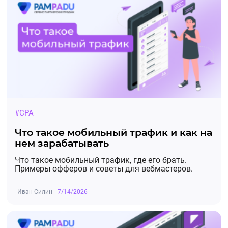
Изменение в источниках трафика на Shopping
Live❗
На оффере с 15.07.2025 запрещен тип трафика
"Cashback".
Промокоды 🔔
02.07.2025, 07:46:04
#CPA
На оффере добавлены промокоды!
Что такое мобильный трафик и как на
нем зарабатывать
ШОПИНГЛАЙВ-500
- Сделайте свой первый заказ на с
Что такое мобильный трафик, где его брать.
Примеры офферов и советы для вебмастеров.
ШОПИНГЛАЙВ-20
- Сделайте свой первый заказ на с
Иван Силин
7/14/2026
Срок действия: до 31.07.2025.