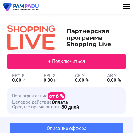
Партнерская
программа
Shopping Live
+ Подключиться
EPC ₽
EPL ₽
CR %
AR %
0.00 ₽
0.00 ₽
0.00 %
0.00 %
от 6 %
Вознаграждение
Оплата
Целевое действие
30 дней
Среднее время оплаты
Описание оффера