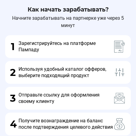
Актуальные ставки с 25.03.2025:
Как начать зарабатывать?
Начните зарабатывать на партнерке уже через 5
Для категорий: 7 - 9.08%
минут
Для категорий: 6 - 3.77%
Для категорий: 5 - 3.11%
Зарегистрируйтесь на платформе
1
Пампаду
Для категорий: 4 - 2.22%
Для категорий: 3 - 1.02%
Используя удобный каталог офферов,
2
выберите подходящий продукт
Для категорий: 2 - 0.62%
Для категорий: 1 - 0.13%
Отправьте ссылку для оформления
3
своему клиенту
Для категорий: 0 - Не оплачивается
Получите вознаграждение на баланс
4
после подтверждения целевого действия