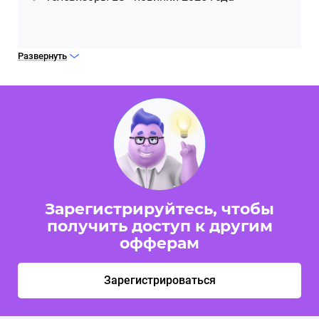
Подробности об условиях акций размещены в
Развернуть
Промо материалах
оффера.
Промокоды!
10.04.2025, 14:15:23
На оффере ОГО! добавлены промокоды.
Все подробности в карточке оффера
Зарегистрируйтесь, чтобы
получить доступ к другим
офферам
Изменение ставок на оффере
25.03.2025, 08:23:17
На оффере ОГО! были изменены ставки
вознаграждения
Зарегистрироваться