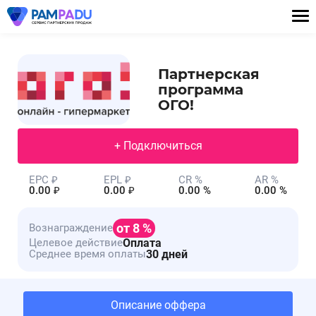
Партнерская
программа
ОГО!
+ Подключиться
EPC ₽
EPL ₽
CR %
AR %
0.00 ₽
0.00 ₽
0.00 %
0.00 %
от 8 %
Вознаграждение
Оплата
Целевое действие
30 дней
Среднее время оплаты
Описание оффера