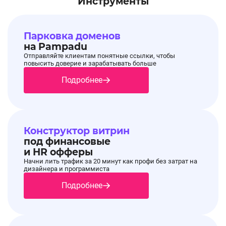
Инструменты
Рекламные материалы🔥
02.07.2025, 08:49:47
Обновление рекламных материалов на оффере
Naos!
Парковка доменов
на Pampadu
✔️ Добавлен промокод
MODIWELCOME
- ​
Отправляйте клиентам понятные ссылки, чтобы
Скидка 10% на первый заказ. Без ограничений и ми
повысить доверие и зарабатывать больше
Подробнее
Срок действия: до 31.12.2025
✔️ Обновлены акции
Конструктор витрин
под финансовые
Все подробности в описании и Промо
и HR офферы
материалах оффера.
Начни лить трафик за 20 минут как профи без затрат на
дизайнера и программиста
Подробнее
Рекламные материалы!
13.05.2025, 08:43:31
На оффере Naos добавлены новые акции🔔
Все подробности в
Промо материалах
оффера.