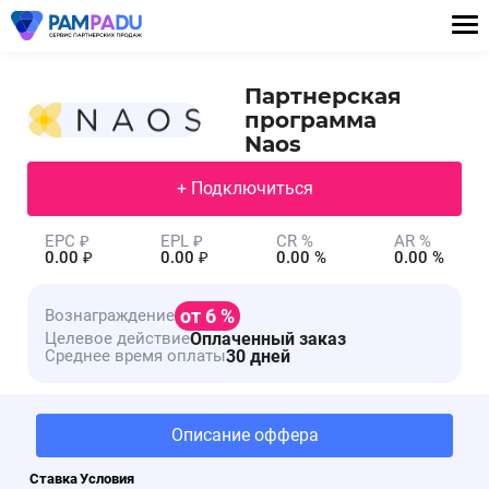
Партнерская
программа
Naos
+ Подключиться
EPC ₽
EPL ₽
CR %
AR %
0.00 ₽
0.00 ₽
0.00 %
0.00 %
от 6 %
Вознаграждение
Оплаченный заказ
Целевое действие
30 дней
Среднее время оплаты
Описание оффера
Ставка
Условия