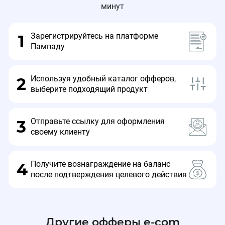
минут
рекламой оффера.
Зарегистрируйтесь на платформе
1
Пампаду
Хорошей работы!
Используя удобный каталог офферов,
2
выберите подходящий продукт
Отправьте ссылку для оформления
3
🔔Продлен промокод на оффере Naos🔥
12.01.2026, 12:19:54
своему клиенту
🔔Продлен промокод на оффере Naos🔥
Получите вознаграждение на баланс
4
после подтверждения целевого действия
✨NAOSNEW - ​Скидка 20% на все для новых
клиентов
⏰Действует до 31.12.26.
Другие офферы e-com