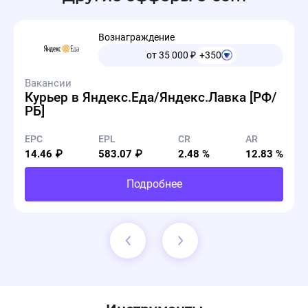
Подробнее в разделе Промокоды.
Вознаграждение
от 35 000
₽
+350
Вакансии
Курьер в Яндекс.Еда/Яндекс.Лавка [РФ/
РБ]
EPC
EPL
CR
AR
Обновление акций🔔
11.08.2025, 14:42:18
Обновление рекламных материалов на оффере
14.46 ₽
583.07 ₽
2.48 %
12.83 %
Naos 🔥
Подробнее
Обновлен список действующих акций.
Актуальные предложения размещены в
разделе
Баннеры
.