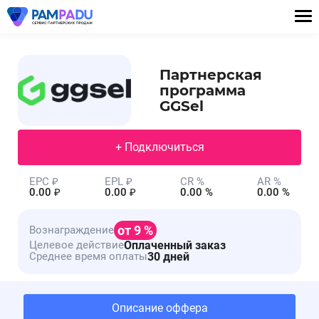
Партнерская
программа
GGSel
+ Подключиться
EPC ₽
EPL ₽
CR %
AR %
0.00 ₽
0.00 ₽
0.00 %
0.00 %
от 9 %
Вознаграждение
Оплаченный заказ
Целевое действие
30 дней
Среднее время оплаты
Описание оффера