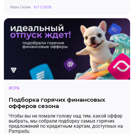
AOV-$5,01
Иван Силин
6/11/2026
Все для eSIM
AOV-$14,63
Xbox Game Pass, Xbox Live Gold, карты оплаты
AOV- $24,47
#CPA
Brawl Stars
Подборка горячих финансовых
офферов сезона
AOV-$12,84
Чтобы вы не ломали голову над тем, какой оффер
выбрать, мы собрали подборку самых горячих
предложений по кредитным картам, доступных на
Pampadu.
World of Warcraft