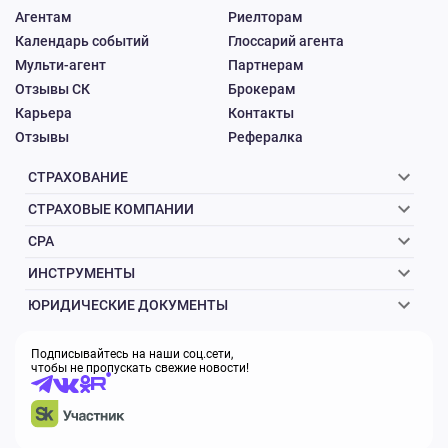
Агентам
Риелторам
Календарь событий
Глоссарий агента
Мульти-агент
Партнерам
Все подробности об условиях в карточке
Отзывы СК
Брокерам
оффера.
Карьера
Контакты
Отзывы
Рефералка
СТРАХОВАНИЕ
СТРАХОВЫЕ КОМПАНИИ
CPA
20.03.2026, 15:42:22
🔔Обновление рекламных материалов на
ИНСТРУМЕНТЫ
оффере GGSel
ЮРИДИЧЕСКИЕ ДОКУМЕНТЫ
Подписывайтесь на наши соц.сети,
🔥Стартует весенняя распродажа на
чтобы не пропускать свежие новости!
ggsel пополнение стим 0%