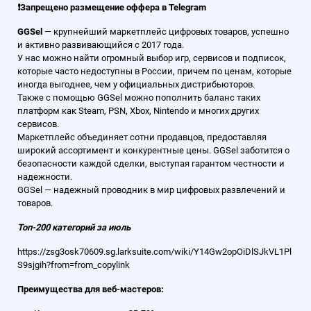
❗️З
апрещено размещение оффера в Telegram
GGSel
— крупнейший маркетплейс цифровых товаров, успешно
и активно развивающийся с 2017 года.
У нас можно найти огромный выбор игр, сервисов и подписок,
которые часто недоступны в России, причем по ценам, которые
иногда выгоднее, чем у официальных дистрибьюторов.
Также с помощью GGSel можно пополнить баланс таких
платформ как Steam, PSN, Xbox, Nintendo и многих других
сервисов.
Маркетплейс объединяет сотни продавцов, предоставляя
широкий ассортимент и конкурентные цены. GGSel заботится о
безопасности каждой сделки, выступая гарантом честности и
надежности.
GGSel — надежный проводник в мир цифровых развлечений и
товаров.
Топ-200 категорий за июль
https://zsg3osk70609.sg.larksuite.com/wiki/Y14Gw2opOiDlSJkVL1Pl
S9sjgih?from=from_copylink
Преимущества для веб-мастеров: