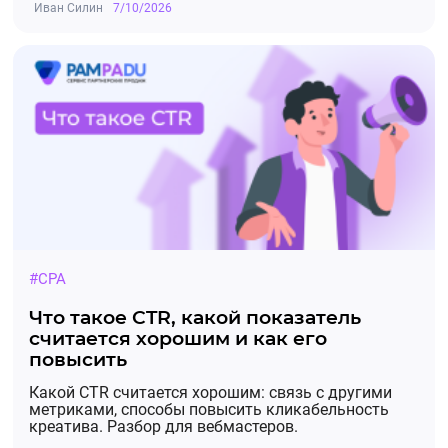
Иван Силин
7/10/2026
🔗 С
сылки можно забрать в
Лендингах
оффера.
🔔Обновление рекламных материалов на
06.05.2026,
оффере GGSel
16:45:32
🔔Обновление рекламных материалов на
оффере GGSel
#CPA
Что такое CTR, какой показатель
⚡️Добавлены новые лендинги:
считается хорошим и как его
повысить
Какой CTR считается хорошим: связь с другими
метриками, способы повысить кликабельность
Купить услуги для Telegram
креатива. Разбор для вебмастеров.