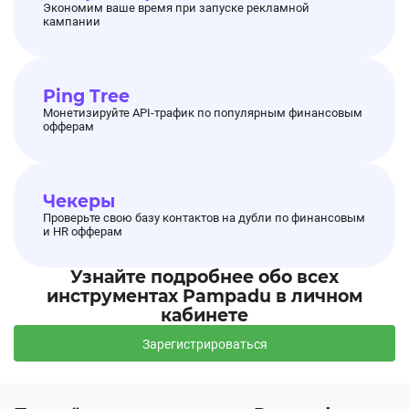
Экономим ваше время при запуске рекламной
кампании
⚡️Добавлены новые лендинги
:
Ping Tree
Монетизируйте API-трафик по популярным финансовым
⭕️Предзаказ на GTA 6
офферам
⭕️Пополнение PlayStation
⭕️Пополнение Xbox
Чекеры
Проверьте свою базу контактов на дубли по финансовым
и HR офферам
🔗 С
сылки можно забрать в
Лендингах
Узнайте подробнее обо всех
оффера.
инструментах Pampadu в личном
кабинете
Зарегистрироваться