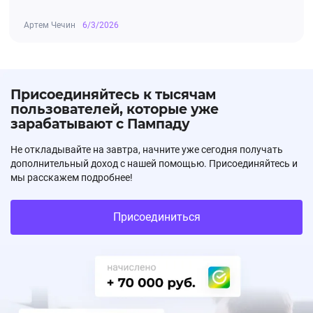
AOV- $42,79
Артем Чечин
6/3/2026
Warframe
Присоединяйтесь к тысячам
пользователей, которые уже
AOV-$22,46
зарабатывают с Пампаду
Не откладывайте на завтра, начните уже сегодня получать
дополнительный доход с нашей помощью. Присоединяйтесь и
🔗 Ссылки можно забрать в Лендингах
мы расскажем подробнее!
оффера.
Присоединиться