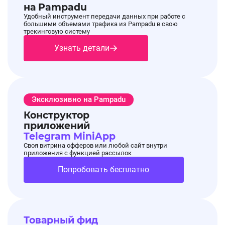
на Pampadu
Удобный инструмент передачи данных при работе с
большими объемами трафика из Pampadu в свою
трекинговую систему
🔔Обновление рекламных материалов на
26.06.2026,
Узнать детали
оффере GGSel
16:23:50
🔔Обновление рекламных материалов на
оффере
GGSel
Эксклюзивно на Pampadu
Стартовала Летняя распродажа Steam — одна
Конструктор
приложений
из крупнейших игровых распродаж года.
Telegram MiniApp
⚡️ 0% комиссии на пополнение Steam
Своя витрина офферов или любой сайт внутри
приложения с функцией рассылок
💰 Выгодные предложения на товары других
Попробовать бесплатно
категорий под Summer Sale. Начинать работу
с категорией можно уже сейчас.
🖼
Добавлены
баннеры
Товарный фид