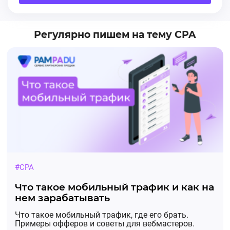
Регулярно пишем на тему CPA
🚗 Распродажа Steam
25 июня стартует Летняя распродажа steam —
одна из крупнейших игровых распродаж года.
⚡️ 0% комиссии на пополнение Steam
💰 Выгодные предложения на товары других
категорий под Summer Sale. Начинать работу
с категорией можно уже сейчас.
#CPA
Что такое мобильный трафик и как на
нем зарабатывать
Основные категории, на которые
рекомендуем вести трафик веб-мастерам
Что такое мобильный трафик, где его брать.
Примеры офферов и советы для вебмастеров.
помимо стима: