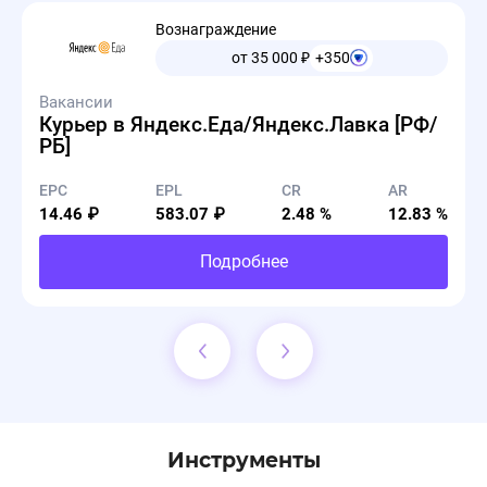
Ссылку можно забрать в
Лендингах оффера.
Вознаграждение
от 35 000
₽
+350
Вакансии
Курьер в Яндекс.Еда/Яндекс.Лавка [РФ/
РБ]
🔔Новые промокоды на оффере GGSel
08.07.2026, 13:17:26
🔔Новые промокоды на оффере
GGSel
EPC
EPL
CR
AR
14.46 ₽
583.07 ₽
2.48 %
12.83 %
- Скидка 10% на подписку Claude
CLAUDE10
Подробнее
- Скидка 10% на подписку ChatGPT
CHATGPT10
и др.
Со всеми актуальными предложениями
ознакомиться можно в разделе
Промокоды.
Инструменты