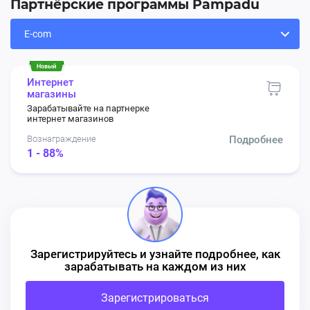
Партнёрские программы Pampadu
🔥Добавлены новые лендинги!
18.06.2026, 11:25:37
🔔Обновление рекламных материалов на
оффере
GGSel
Интернет
магазины
🔥Добавлены новые лендинги
:
Зарабатывайте на партнерке
интернет магазинов
Вознаграждение
Подробнее
1 - 88%
⚽️
Чемпионат мира:
🎮 FC 26
💰 FIFA Points
Зарегистрируйтесь и узнайте подробнее, как
🎁 Пополнения игровых аккаунтов
зарабатывать на каждом из них
🕹 Другие цифровые товары, связанные с
Зарегистрироваться
футболом