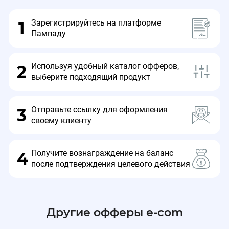
категории товара
Зарегистрируйтесь на платформе
1
Пампаду
Ассортимент:
VALORANT — 14 позиций (10%)
Используя удобный каталог офферов,
2
Clash Royale — 14 позиций (10%)
выберите подходящий продукт
PUBG Mobile — 10 позиций (10–15%)
Roblox — 9 позиций (10–15%)
Отправьте ссылку для оформления
3
Mobile Legends — 8 позиций (10–15%)
своему клиенту
Genshin Impact — 4 позиции (15%) — топ-
категория, использовать 15% как главный
оффер в коммуникации)
Получите вознаграждение на баланс
4
Остальное: Brawl Stars, Fortnite, HSR, ZZZ, Marvel
после подтверждения целевого действия
Rivals, Overwatch, Arena Breakout, PUBG PC,
Helldivers 2, World of Tanks.
Другие офферы e-com