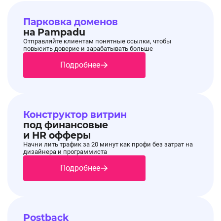
Парковка доменов
на Pampadu
Отправляйте клиентам понятные ссылки, чтобы
повысить доверие и зарабатывать больше
🔔Обновление рекламных материалов на
07.07.2026,
оффере GGSel
13:06:06
Подробнее
🔔Обновление рекламных материалов на
оффере
GGSel
Конструктор витрин
⚡️
Добавлены креативы :
под финансовые
и HR офферы
Начни лить трафик за 20 минут как профи без затрат на
дизайнера и программиста
⭕️Предзаказ на GTA 6
Подробнее
🖼 Креативы можно забрать в разделе
Баннеры, просьба использовать в работе
.
Postback