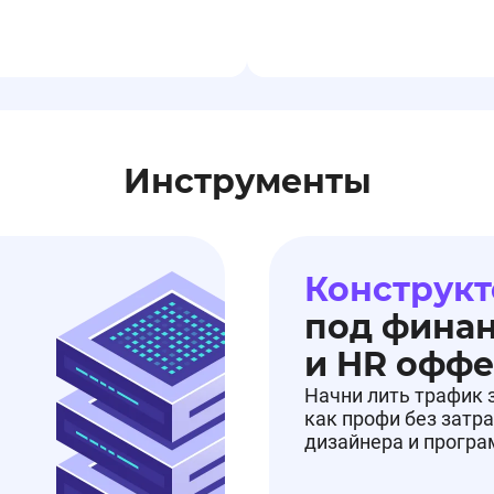
Инструменты
22.01.2026, 11:24:35
у
Конструкт
под фина
и HR офф
Начни лить трафик 
как профи без затра
дизайнера и прогр