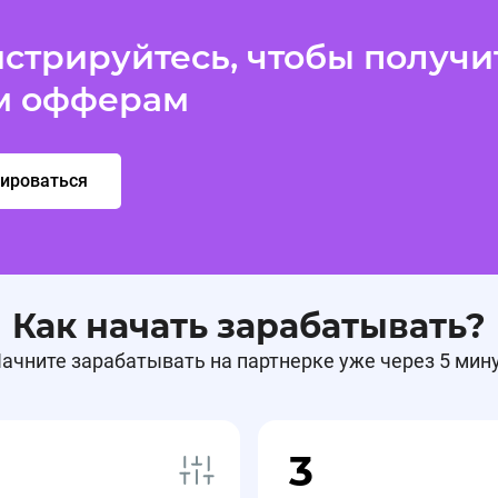
13.03.2026, 17:24:14
стрируйтесь, чтобы получит
ре Фитомаркет.ру
м офферам
рироваться
Как начать зарабатывать?
ачните зарабатывать на партнерке уже через 5 мин
ркет.ру
02.03.2026, 16:14:01
маркет.ру
3