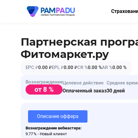
Страхован
ОСАГО
КАСКО
Партнерская прог
Мини-КАСК
Фитомаркет.ру
Страхование
EPC ₽
0.00 ₽
EPL ₽
0.00 ₽
CR %
0.00 %
AR %
0.00 %
Имущество
Вознаграждение
Целевое действие
Среднее врем
Здоровье
от 8 %
Оплаченный заказ
30 дней
НСЖ
ВЗР
Описание оффера
Вознаграждение вебмастера:
9.77 % - Новый клиент