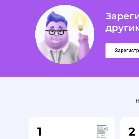
⚡️Добавлены новые креативы.
Зареги
🔔Обновление рекламных материалов на оффе
други
⚡️Добавлены новые креативы.
Зарегист
❗Просьба использовать в работе.
Получить их можно в разделе Баннеры.
Н
🔔Добавлены новые промокоды на оффер Фитома
🔔Добавлены новые промокоды на оффер Фито
1
2