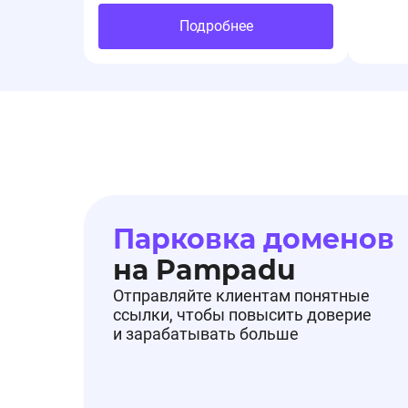
Подробнее
Подробнее в разделе Промокоды.
🔔Добавлен промокод на оффер Фитомаркет.ру
🔔Добавлен промокод на оффер Фитомаркет.р
Парковка доменов
на Pampadu
⚡️gift - Скидка 10% на один заказ до 20 000₽
Отправляйте клиентам понятные
ссылки, чтобы повысить доверие
и зарабатывать больше
⏰Действует до 28.02.26.