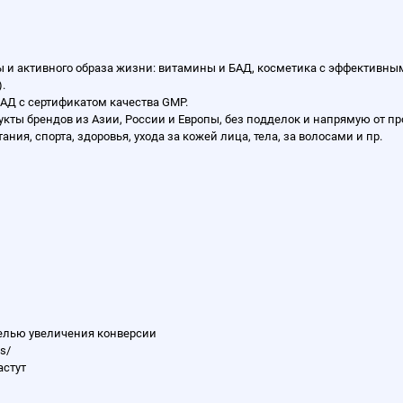
ы и активного образа жизни: витамины и БАД, косметика с эффективным
).
АД с сертификатом качества GMP.
ты брендов из Азии, России и Европы, без подделок и напрямую от пр
ния, спорта, здоровья, ухода за кожей лица, тела, за волосами и пр.
 целью увеличения конверсии
ls/
астут