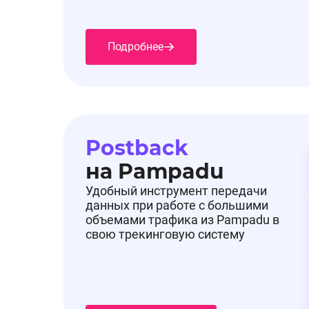
Подробнее в разделе Промокоды.
Подробнее
🔔Добавлен промокод на оффер Фитомаркет.р
Postback
на Pampadu
😘gift - Скидка 10% на один заказ до 20 000₽
Удобный инструмент передачи
данных при работе с большими
объемами трафика из Pampadu в
свою трекинговую систему
⏰Действует до 20.01.26.
Подробнее в разделе Промокоды.