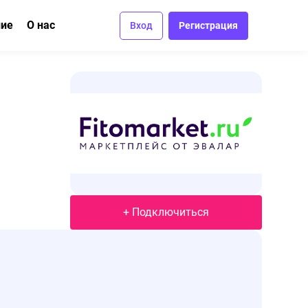
ние
О нас
Вход
Регистрация
ма
вание
Отзывы
Вакансии
Контакты
+ Подключиться