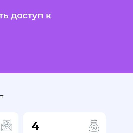
ь доступ к
ут
4