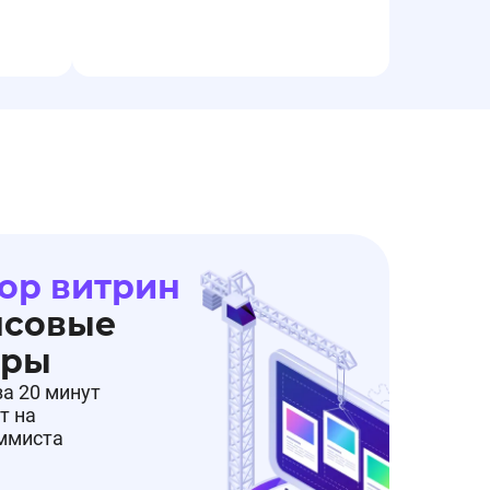
ор витрин
нсовые
еры
за 20 минут
т на
аммиста