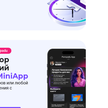
padu
ор
ий
MiniApp
ров или любой
ения с