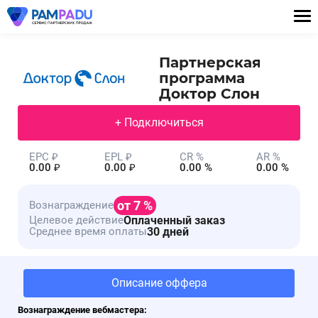
Партнерская
программа
Доктор Слон
+ Подключиться
EPC ₽
EPL ₽
CR %
AR %
0.00 ₽
0.00 ₽
0.00 %
0.00 %
от 7 %
Вознаграждение
Оплаченный заказ
Целевое действие
30 дней
Среднее время оплаты
Описание оффера
Вознаграждение вебмастера: