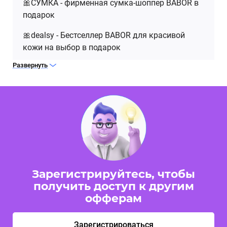
🎀СУМКА - фирменная сумка-шоппер BABOR в
подарок
🎀dealsy - Бестселлер BABOR для красивой
кожи на выбор в подарок
Развернуть
⏰Промокоды действуют до 31.03.26.
🎀ФЕСТИВАЛЬ - Бестселлер BABOR для
красивой кожи в подарок за покупку от 10 000
рублей
⏰Действует до 11.01.26.
Зарегистрируйтесь, чтобы
получить доступ к другим
Подробнее в разделе Промокоды.
офферам
Зарегистрироваться