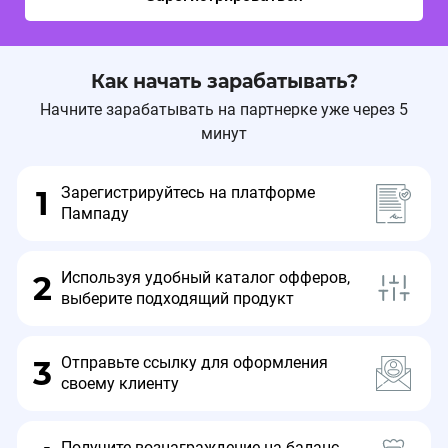
Как начать зарабатывать?
Изменение условий 🔔
24.11.2025, 18:22:12
Изменение ставки на оффере Babor❗
Начните зарабатывать на партнерке уже через 5
минут
Актуальное вознаграждение вебмастера:
Зарегистрируйтесь на платформе
1
Пампаду
Оплаченный заказ - 9%
Используя удобный каталог офферов,
2
выберите подходящий продукт
Промокод 🔔
14.08.2025, 15:10:56
Промокод на оффере Babor🔥
Отправьте ссылку для оформления
3
своему клиенту
school
- Подарок на выбор при покупке от 12
000 рублей.
Получите вознаграждение на баланс