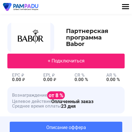
Партнерская
программа
Babor
+ Подключиться
EPC ₽
EPL ₽
CR %
AR %
0.00 ₽
0.00 ₽
0.00 %
0.00 %
от 8 %
Вознаграждение
Оплаченный заказ
Целевое действие
23 дня
Среднее время оплаты
Описание оффера