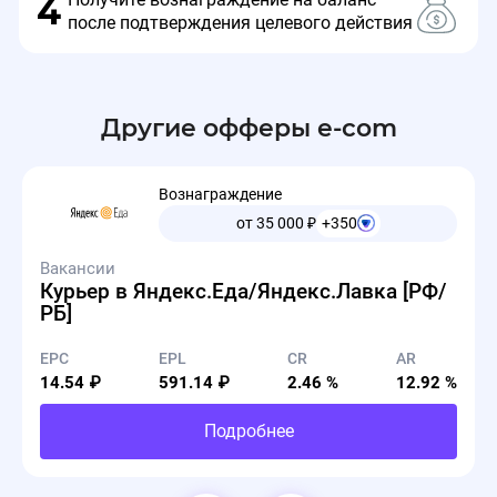
4
после подтверждения целевого действия
Подарок: мини-набор ампульных сывороток
для преображения кожи. Не суммируется с
другими промокодами, не действует при
Другие офферы e-com
покупке подарочных карт.
Срок действия: 11.08.2025 - 12.09.2025
Вознаграждение
от 35 000
₽
+350
Вакансии
Курьер в Яндекс.Еда/Яндекс.Лавка [РФ/
РБ]
EPC
EPL
CR
AR
14.54 ₽
591.14 ₽
2.46 %
12.92 %
Подробнее