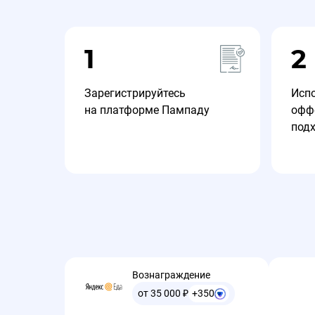
1
2
Зарегистрируйтесь
Исп
на платформе Пампаду
офф
под
Вознаграждение
от 35 000
₽
+350