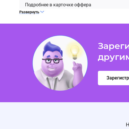
Подробнее в карточке оффера
Развернуть
Зареги
други
Зарегист
Н