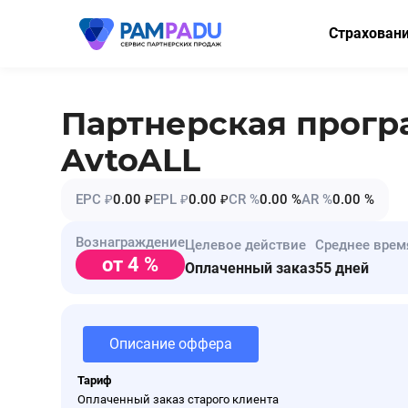
Страхован
ОСАГО
КАСКО
Партнерская прог
Мини-КАСК
AvtoALL
Страхование
EPC ₽
0.00 ₽
EPL ₽
0.00 ₽
CR %
0.00 %
AR %
0.00 %
Имущество
Вознаграждение
Целевое действие
Среднее врем
Здоровье
от 4 %
Оплаченный заказ
55 дней
НСЖ
ВЗР
Описание оффера
Тариф
Оплаченный заказ старого клиента