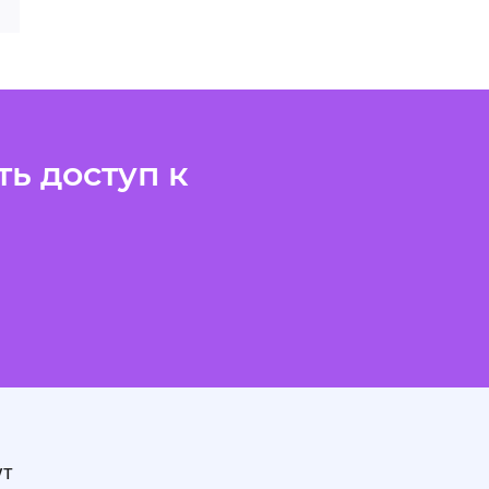
ь доступ к
ут