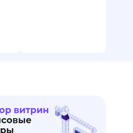
ор витрин
нсовые
еры