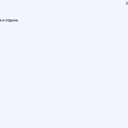
3
а и отдыха.