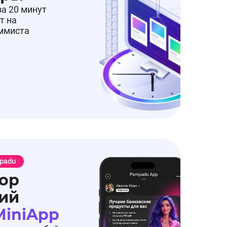
за 20 минут
т на
аммиста
padu
ор
ий
MiniApp