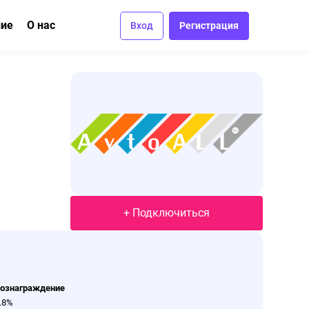
ние
О нас
Вход
Регистрация
ма
вание
Отзывы
Вакансии
Контакты
+ Подключиться
ознаграждение
.8%