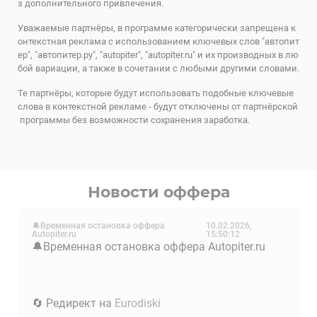
з дополнительного привлечения.
Уважаемые партнёры, в программе категорически запрещена к
онтекстная реклама с использованием ключевых слов "автопит
ер", "автопитер.ру", "autopiter", "autopiter.ru" и их производных в лю
бой вариации, а также в сочетании с любыми другими словами.
Те партнёры, которые будут использовать подобные ключевые
слова в контекстной рекламе - будут отключены от партнёрской
программы без возможности сохранения заработка.
Новости оффера
🔔Временная остановка оффера
10.02.2026,
Autopiter.ru
15:50:12
🔔Временная остановка оффера Autopiter.ru
🔄 Редирект на
Eurodiski