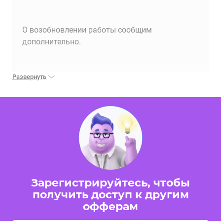
О возобновлении работы сообщим
дополнительно.
Развернуть
🔔Добавлены промокоды на оффер
23.01.2026,
Autopiter.ru
16:39:47
🔔Добавлены промокоды на оффер Autopiter.ru
🔴Pampadub2b - Скидка до 34% для юр.лиц
Зарегистрируйтесь, чтобы
получить доступ к другим
офферам
🔴Pampadu - Скидка до 12% для физ.лиц