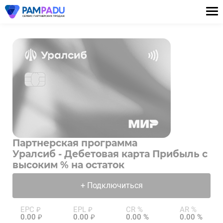
Партнерская программа
Уралсиб - Дебетовая карта Прибыль c
высоким % на остаток
+ Подключиться
EPC ₽
EPL ₽
CR %
AR %
0.00 ₽
0.00 ₽
0.00 %
0.00 %