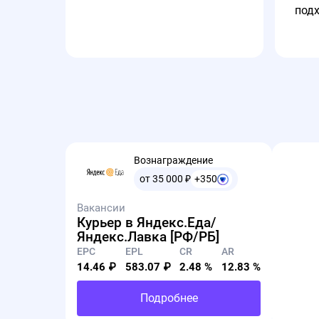
под
Вознаграждение
от 35 000
₽
+350
Вакансии
Курьер в Яндекс.Еда/
Яндекс.Лавка [РФ/РБ]
EPC
EPL
CR
AR
14.46 ₽
583.07 ₽
2.48 %
12.83 %
Подробнее