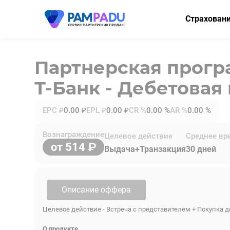
Страхован
ОСАГО
Партнерская прог
КАСКО
Т-Банк - Дебетовая
Мини-КАСК
Страхование
EPC ₽
0.00 ₽
EPL ₽
0.00 ₽
CR %
0.00 %
AR %
0.00 %
Имущество
Вознаграждение
Целевое действие
Среднее вр
от 514
Здоровье
Выдача+Транзакция
30 дней
НСЖ
ВЗР
Описание оффера
Целевое действие - Встреча с представителем + Покупка д
О продукте