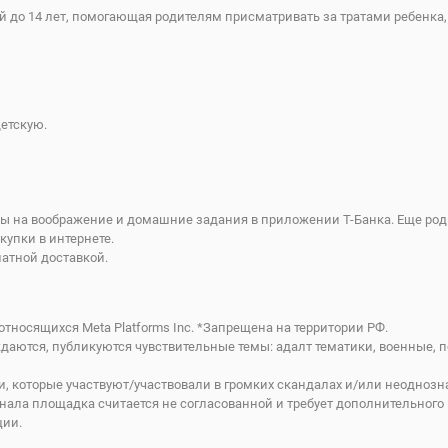
й до 14 лет, помогающая родителям присматривать за тратами ребенка,
детскую.
ы на воображение и домашние задания в приложении Т-Банка. Еще род
купки в интернете.
атной доставкой.
тносящихся Meta Platforms Inc. *Запрещена на территории РФ.
даются, публикуются чувствительные темы: адалт тематики, военные, по
и, которые участвуют/участвовали в громких скандалах и/или неоднозн
ла площадка считается не согласованной и требует дополнительного 
ции.