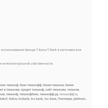
 использование бренда Т-Банк/T-Bank в заголовке или
е интеллектуальной собственности.
банк тинькоф, банк тинькофф, банки тиньков, банки
т в тинькове, кредит тенькоф, сайт тинькова, теньков,
ков, тинькоф, тинькофбанк, тинькофф.ру,
тинькофф.ru
,
nkof, tinkov, tcsbank, tcs bank, ткс банк, Платинум, platinum,