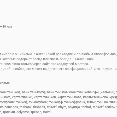
–39 лет
м числе с ошибками, в английской раскладке и по любым словоформам,
 которые содержат бренд или часть бренда Т-Банк/T-Bank.
а возможна только через сайт-прокладку веб-мастера.
дизайна сайта, что может выдавать его за официальный. Это нарушени
еклама
банк тенькоф, банк тенькофф, банк тиньков, банк тинькова официальный, 
коф, карта тиньки, карта тиньков, карта тинькова, карты тенькова, креди
коффбанк, тинкоф, тинкофбанк, тинкофф, тинкоффбанк, тиньк, тинько, тинь
к, tcs, tcsbank, tksbank, tinkoff, nbym, nbymrja, tenkof, tenkoff, tenkov, ti
йл, долями, dolyame, тревел, travel