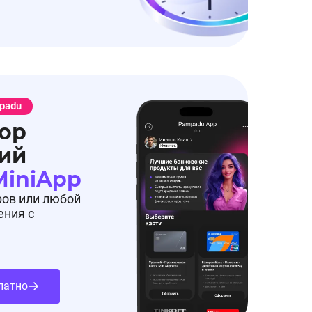
padu
ор
ий
MiniApp
ров или любой
ения с
латно