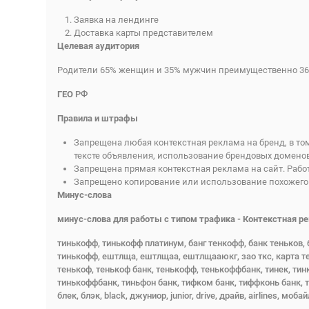
Заявка на лендинге
Доставка карты представителем
Целевая аудитория
Родители 65% женщин и 35% мужчин преимущественно 36
ГЕО
РФ
Правила и штрафы
Запрещена любая контекстная реклама на бренд, в то
тексте объявления, использование брендовых доменов,
Запрещена прямая контекстная реклама на сайт. Работ
Запрещено копирование или использование похожего 
Минус-слова
минус-слова для работы с типом трафика - Контекстная р
тинькофф, тинькофф платинум, банг тенкофф, банк теньков, 
тинькофф, ештлща, ештлщаа, ештлщааюкг, зао ткс, карта тень
тенькоф, тенькоф банк, тенькофф, тенькоффбанк, тинек, тин
тинькоффбанк, тиньфон банк, тифком банк, тиффконь банк, ткс бан
блек, блэк, black, джуниор, junior, drive, драйв, airlines, моба