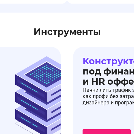
Инструменты
Конструкт
под фина
и HR офф
Начни лить трафик 
как профи без затра
дизайнера и прогр