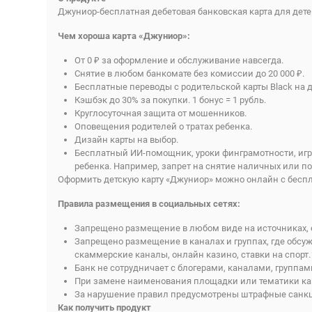
Джуниор-бесплатная дебетовая банковская карта для дете
Чем хороша карта «Джуниор»:
От 0 ₽ за оформление и обслуживание навсегда.
Снятие в любом банкомате без комиссии до 20 000 ₽.
Бесплатные переводы с родительской карты Black на 
Кэшбэк до 30% за покупки. 1 бонус = 1 рубль.
Круглосуточная защита от мошенников.
Оповещения родителей о тратах ребенка.
Дизайн карты на выбор.
Бесплатный ИИ-помощник, уроки финграмотности, игр
ребенка. Например, запрет на снятие наличных или по
Оформить детскую карту «Джуниор» можно онлайн с беспл
Правила размещения в социальных сетях:
Запрещено размещение в любом виде на источниках, о
Запрещено размещение в каналах и группах, где обсуж
скаммерские каналы, онлайн казино, ставки на спорт.
Банк не сотрудничает с блогерами, каналами, группам
При замене наименования площадки или тематики кана
За нарушение правил предусмотрены штрафные санк
Как получить продукт