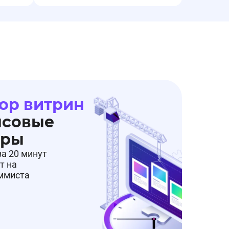
ор витрин
нсовые
еры
за 20 минут
т на
аммиста