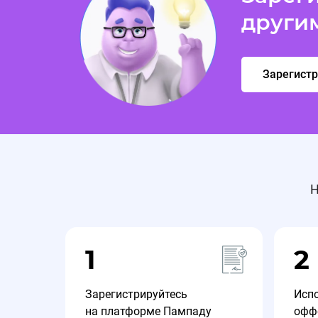
други
Зарегист
Н
1
2
Зарегистрируйтесь
Исп
на платформе Пампаду
офф