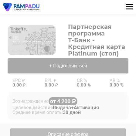
Партнерская
программа
Т-Банк -
Кредитная карта
Platinum (стоп)
+ Подключиться
EPC ₽
EPL ₽
CR %
AR %
0.00 ₽
0.00 ₽
0.00 %
0.00 %
от 4 200
Вознаграждение
Выдача+Активация
Целевое действие
30 дней
Среднее время оплаты
Описание оффера