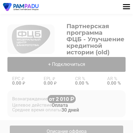
Партнерская
программа
ФЦБ - Улучшение
кредитной
истории (old)
+ Подключиться
EPC ₽
EPL ₽
CR %
AR %
0.00 ₽
0.00 ₽
0.00 %
0.00 %
от 2 010
Вознаграждение
Оплата
Целевое действие
30 дней
Среднее время оплаты
Описание оффера