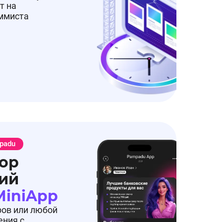
т на
аммиста
padu
ор
ий
MiniApp
ров или любой
ения с