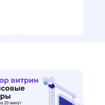
ор витрин
нсовые
еры
за 20 минут