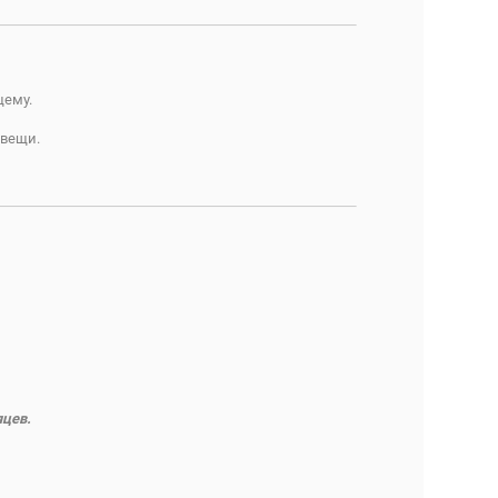
щему.
 вещи.
яцев.