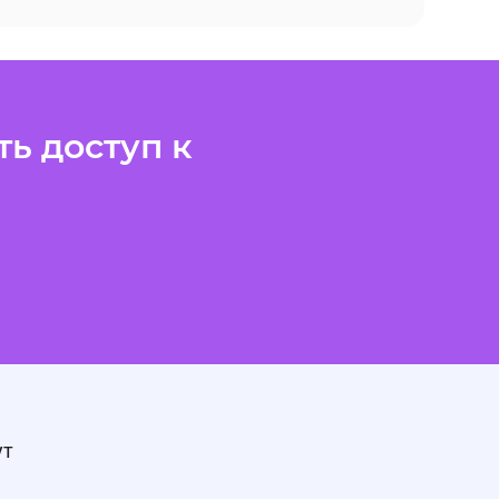
ь доступ к
ут