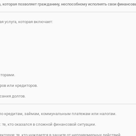
 которая позволяет гражданину, неспособному исполнять свои финансовы
я услуга, которая включает:
торами.
ров или кредиторов.
сания долгов.
ь по кредитам, займам, коммунальным платежам или налогам.
 те, кто оказался в сложной финансовой ситуации.
торов: те, кто нуждается в защите от неправомерных действий.