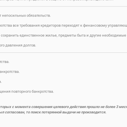
т непосильных обязательств.
ротства все требования кредиторов переходят к финансовому управляю
 сохранить единственное жилье, предметы быта и другие необходимые
го давления долгов.
ства.
анкротства.
.
ения повторного банкротства.
торых с момента совершения целевого действия прошло не более 3 мес
л согласован, то поиск потерянной выдачи не производится
.