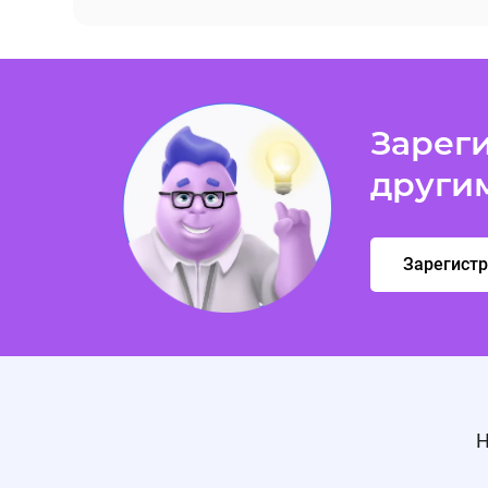
Зареги
други
Зарегист
Н