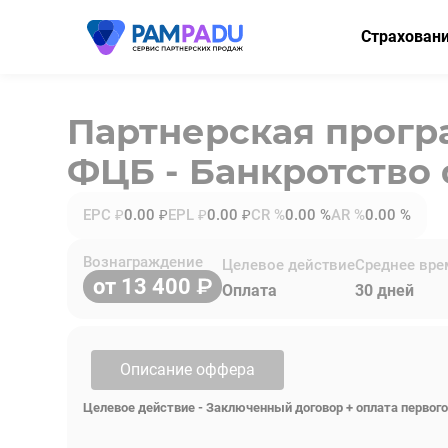
Страхован
ОСАГО
Партнерская прог
КАСКО
ФЦБ - Банкротство 
Мини-КАСК
Страхование
EPC ₽
0.00 ₽
EPL ₽
0.00 ₽
CR %
0.00 %
AR %
0.00 %
Имущество
Вознаграждение
Целевое действие
Среднее вре
от 13 400
Здоровье
Оплата
30 дней
НСЖ
ВЗР
Описание оффера
Целевое действие - Заключенный договор + оплата первого