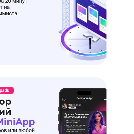
за 20 минут
т на
аммиста
padu
ор
ий
MiniApp
ров или любой