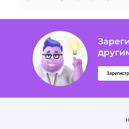
Зареги
други
Зарегист
Н