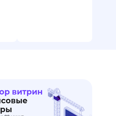
ор витрин
нсовые
еры