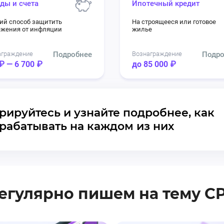
ды и счета
Ипотечный кредит
ий способ защитить
На строящееся или готовое
ежения от инфляции
жилье
аграждение
Подробнее
Вознаграждение
Подро
₽ — 6 700 ₽
до 85 000 ₽
рируйтесь и узнайте подробнее, как
рабатывать на каждом из них
егулярно пишем на тему C