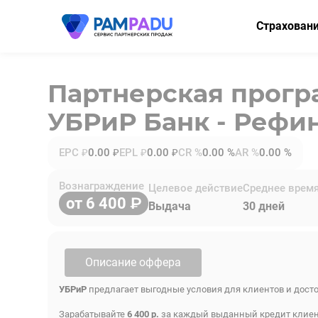
Страхован
ОСАГО
Партнерская прог
КАСКО
УБРиР Банк - Рефи
Мини-КАСК
Страхование
EPC ₽
0.00 ₽
EPL ₽
0.00 ₽
CR %
0.00 %
AR %
0.00 %
Имущество
Вознаграждение
Целевое действие
Среднее врем
от 6 400
Здоровье
Выдача
30 дней
НСЖ
ВЗР
Описание оффера
УБРиР
предлагает выгодные условия для клиентов и дос
Зарабатывайте
6 400 р.
за каждый выданный кредит клиен