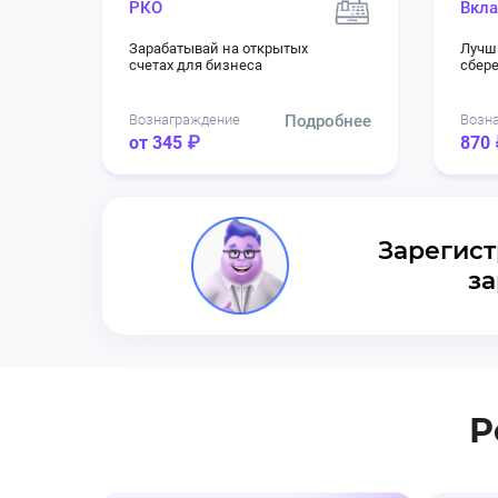
РКО
Вкла
Зарабатывай на открытых
Лучш
счетах для бизнеса
сбер
Вознаграждение
Подробнее
Возн
от 345 ₽
870 
Зарегист
за
Р