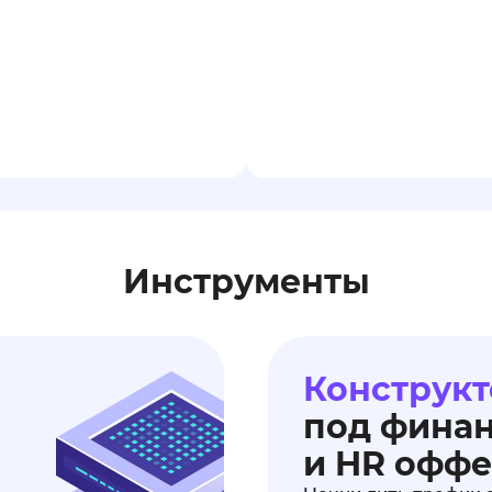
Инструменты
Конструкт
под фина
и HR офф