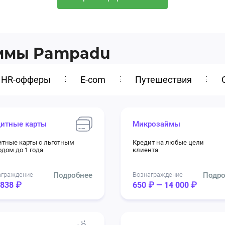
аммы Pampadu
HR-офферы
E-com
Путешествия
итные карты
Микрозаймы
итные карты с льготным
Кредит на любые цели
дом до 1 года
клиента
аграждение
Подробнее
Вознаграждение
Подро
 838 ₽
650 ₽ — 14 000 ₽