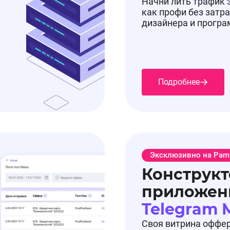
Начни лить трафик 
как профи без затра
дизайнера и прогр
Подробнее
Эксклюзивно на Pam
Конструкт
приложен
Telegram 
Своя витрина оффе