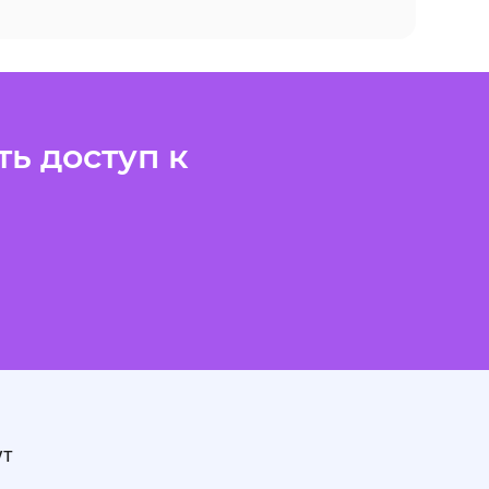
ь доступ к
ут