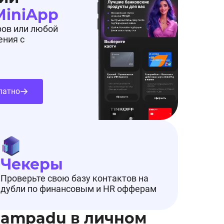
MiniApp
ров или любой
ения с
латно
Чекеры
Проверьте свою базу контактов на
дубли по финансовым и HR офферам
Pampadu в личном