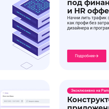
под фина
и HR офф
Начни лить трафик 
как профи без затра
дизайнера и прогр
Подробнее
Эксклюзивно на Pam
Конструкт
приложен