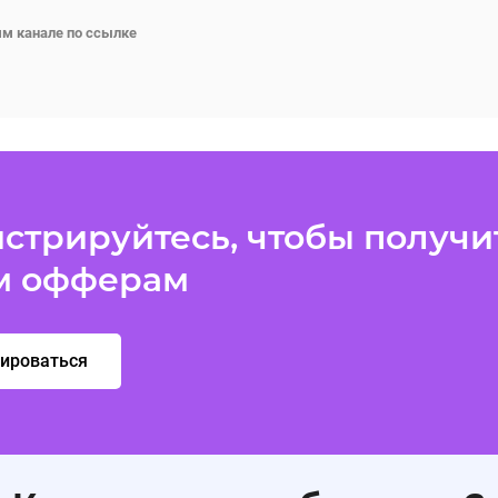
м канале по
ссылке
стрируйтесь, чтобы получит
м офферам
рироваться