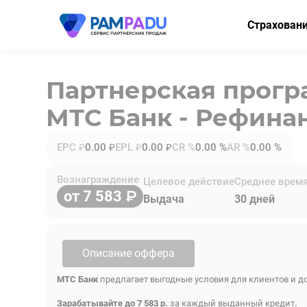
Страхован
ОСАГО
Партнерская прог
КАСКО
МТС Банк - Рефина
Мини-КАСК
Страхование
EPC ₽
0.00 ₽
EPL ₽
0.00 ₽
CR %
0.00 %
AR %
0.00 %
Имущество
Вознаграждение
Целевое действие
Среднее врем
от 7 583
Здоровье
Выдача
30 дней
НСЖ
ВЗР
Описание оффера
МТС Банк
предлагает выгодные условия для клиентов и д
Зарабатывайте до 7 583 р.
за каждый выданный кредит
.