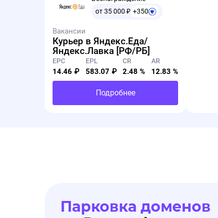
от 35 000
₽
+350
Вакансии
Курьер в Яндекс.Еда/
Яндекс.Лавка [РФ/РБ]
EPC
EPL
CR
AR
14.46 ₽
583.07 ₽
2.48 %
12.83 %
Подробнее
Парковка доменов