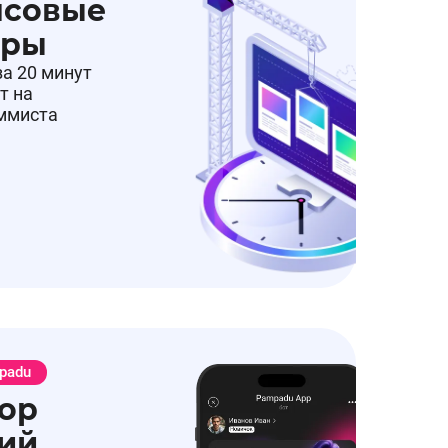
нсовые
еры
за 20 минут
т на
аммиста
padu
ор
ий