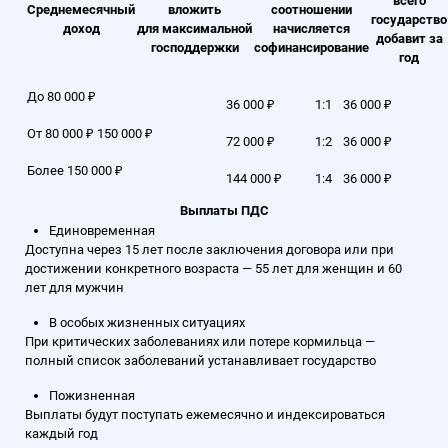
всего
Среднемесячный
вложить
соотношении
государство
доход
для максимальной
начисляется
добавит за
господдержки
софинансирование
год
До 80 000 ₽
36 000 ₽
1:1
36 000 ₽
От 80 000 ₽ 150 000 ₽
72 000 ₽
1:2
36 000 ₽
Более 150 000 ₽
144 000 ₽
1:4
36 000 ₽
Выплаты ПДС
Единовременная
Доступна через 15 лет после заключения договора или при
достижении конкретного возраста — 55 лет для женщин и 60
лет для мужчин
В особых жизненных ситуациях
При критических заболеваниях или потере кормильца —
полный список заболеваний
устанавливает государство
Пожизненная
Выплаты будут поступать ежемесячно и индексироваться
каждый год