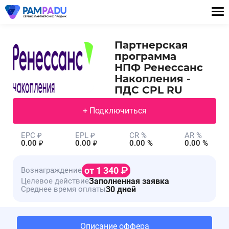
Партнерская
программа
НПФ Ренессанс
Накопления -
ПДС CPL RU
+ Подключиться
EPC ₽
EPL ₽
CR %
AR %
0.00 ₽
0.00 ₽
0.00 %
0.00 %
от 1 340
Вознаграждение
Заполненная заявка
Целевое действие
30 дней
Среднее время оплаты
Описание оффера