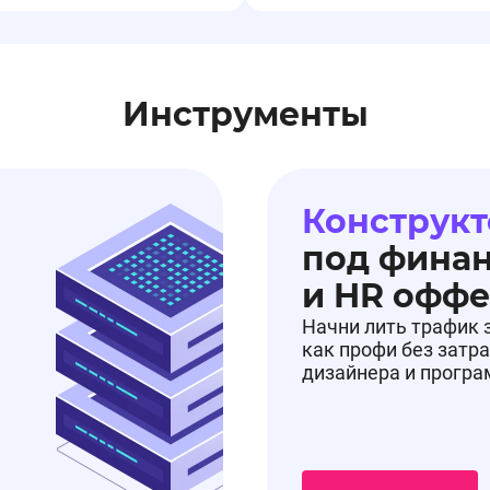
Инструменты
Конструкт
под фина
и HR офф
Начни лить трафик 
как профи без затра
дизайнера и прогр