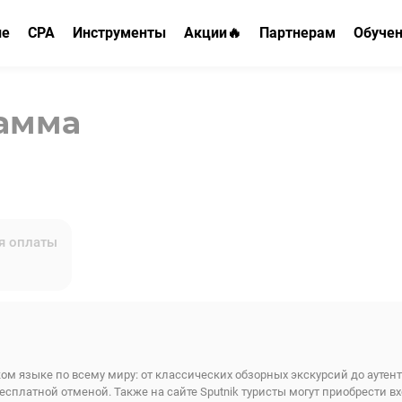
ие
CPA
Инструменты
Акции🔥
Партнерам
Обуче
МФО
ФО
Конструктор витрин
Реферальная програм
Страхо
Банки
HR
Парковка доменов
Рекламодателям HR
CPA
рамма
Дебетовые карты
О
E-com
Mini-App Telegram
Кредитные карты
 ипотеки
Обучение
Postback
РКО
Беттинг
я оплаты
Вклады
Авиабилеты
Туризм и путешествия
Кредит
Имущество
Страхование
Ипотека
Здоровье
НСЖ
ом языке по всему миру: от классических обзорных экскурсий до ауте
латной отменой. Также на сайте Sputnik туристы могут приобрести вх
ВЗР