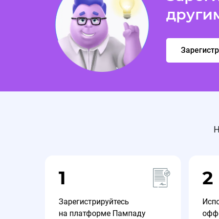
други
Зарегист
Н
1
2
Зарегистрируйтесь
Исп
на платформе Пампаду
офф