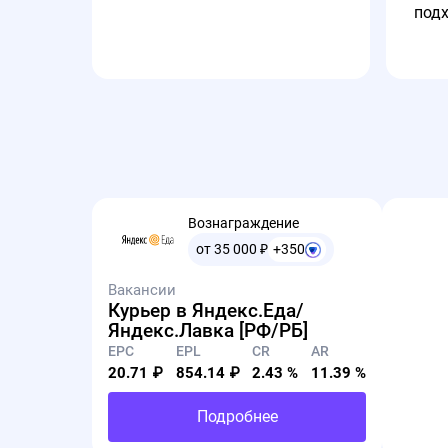
под
Вознаграждение
от 35 000
₽
+350
Вакансии
Курьер в Яндекс.Еда/
Яндекс.Лавка [РФ/РБ]
EPC
EPL
CR
AR
20.71 ₽
854.14 ₽
2.43 %
11.39 %
Подробнее