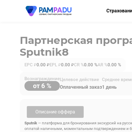
Страхован
ОСАГО
КАСКО
Партнерская прог
Мини-КАСК
Sputnik8
Страхование
EPC ₽
0.00 ₽
EPL ₽
0.00 ₽
CR %
0.00 %
AR %
0.00 %
Имущество
Вознаграждение
Целевое действие
Среднее врем
Здоровье
от 6 %
Оплаченный заказ
1 день
НСЖ
ВЗР
Описание оффера
Sputnik
— платформа для бронирования экскурсий на русск
оплатой наличными, моментальным подтверждением и бесп