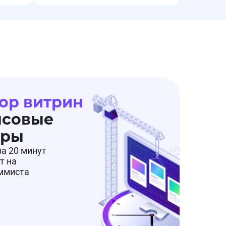
ор витрин
нсовые
еры
за 20 минут
т на
аммиста